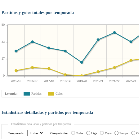
Partidos y goles totales por temporada
50
33
17
0
2015-16
2016-17
2017-18
2018-19
2019-20
2020-21
2021-22
2022-23
Leyenda:
Partidos
Goles
Estadísticas detalladas y partidos por temporada
Estadísticas detalladas y partidos por temporada
Temporada:
Competición:
Todas
Liga
Copa
Europa
Ot