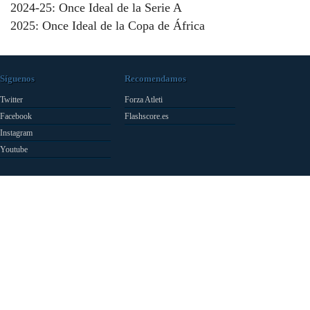
2024-25: Once Ideal de la Serie A
2025: Once Ideal de la Copa de África
Síguenos
Recomendamos
Twitter
Forza Atleti
Facebook
Flashscore.es
Instagram
Youtube