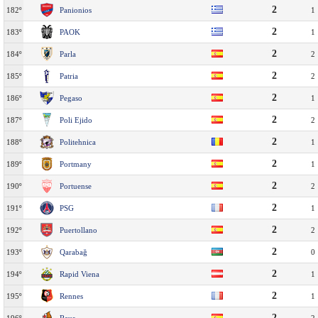
2
182º
Panionios
1
2
183º
PAOK
1
2
184º
Parla
2
2
185º
Patria
2
2
186º
Pegaso
1
2
187º
Poli Ejido
2
2
188º
Politehnica
1
2
189º
Portmany
1
2
190º
Portuense
2
2
191º
PSG
1
2
192º
Puertollano
2
2
193º
Qarabağ
0
2
194º
Rapid Viena
1
2
195º
Rennes
1
2