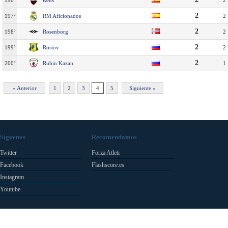
196º
Reus
2
2
197º
RM Aficionados
2
2
198º
Rosenborg
2
2
199º
Rostov
2
2
200º
Rubin Kazan
1
« Anterior
1
2
3
4
5
Siguiente »
Síguenos
Recomendamos
Twitter
Forza Atleti
Facebook
Flashscore.es
Instagram
Youtube