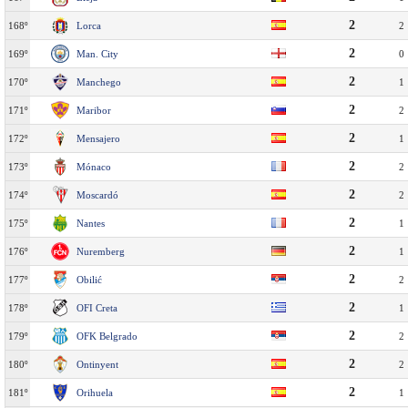
2
168º
Lorca
2
2
169º
Man. City
0
2
170º
Manchego
1
2
171º
Maribor
2
2
172º
Mensajero
1
2
173º
Mónaco
2
2
174º
Moscardó
2
2
175º
Nantes
1
2
176º
Nuremberg
1
2
177º
Obilić
2
2
178º
OFI Creta
1
2
179º
OFK Belgrado
2
2
180º
Ontinyent
2
2
181º
Orihuela
1