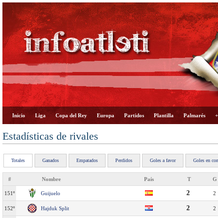
Inicio
Liga
Copa del Rey
Europa
Partidos
Plantilla
Palmarés
+
Estadísticas de rivales
Totales
Ganados
Empatados
Perdidos
Goles a favor
Goles en con
#
Nombre
País
T
G
2
151º
Guijuelo
2
2
152º
Hajduk Split
2