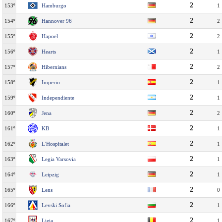
2
153º
Hamburgo
1
2
154º
Hannover 96
2
2
155º
Hapoel
2
2
156º
Hearts
1
2
157º
Hibernians
2
2
158º
Imperio
1
2
159º
Independiente
1
2
160º
Jena
2
2
161º
KB
1
2
162º
L'Hospitalet
1
2
163º
Legia Varsovia
1
2
164º
Leipzig
1
2
165º
Lens
0
2
166º
Levski Sofia
1
2
167º
Lieja
1