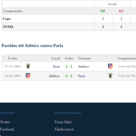
Local
Competición
GF
GC
Copa
5
2
TOTAL
5
2
Partidos del Atlético contra Parla
Fecha
Local
Goles
Visitante
Competició
07-11-1984
Parla
2 - 3
Atlético
Copa del Re
14-11-1984
Atlético
5 - 2
Parla
Copa del Re
Síguenos
Recomendamos
Twitter
Forza Atleti
Facebook
Flashscore.es