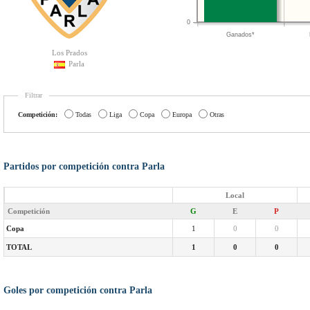
0
Ganados*
Los Prados
Parla
Filtrar
Competición:
Todas
Liga
Copa
Europa
Otras
Partidos por competición contra Parla
Local
Competición
G
E
P
Copa
1
0
0
TOTAL
1
0
0
Goles por competición contra Parla