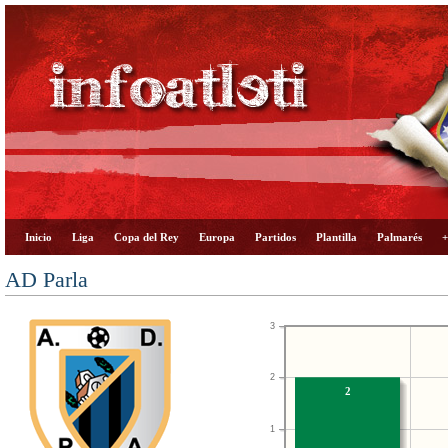
Inicio
Liga
Copa del Rey
Europa
Partidos
Plantilla
Palmarés
+
AD Parla
3
2
2
1