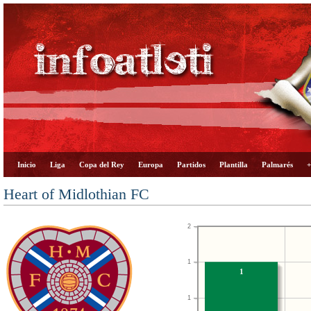
Inicio
Liga
Copa del Rey
Europa
Partidos
Plantilla
Palmarés
+
Heart of Midlothian FC
2
1
1
1