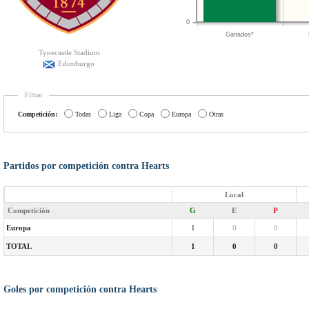
0
Ganados*
Tynecastle Stadium
Edimburgo
Filtrar
Competición:
Todas
Liga
Copa
Europa
Otras
Partidos por competición contra Hearts
Local
Competición
G
E
P
Europa
1
0
0
TOTAL
1
0
0
Goles por competición contra Hearts