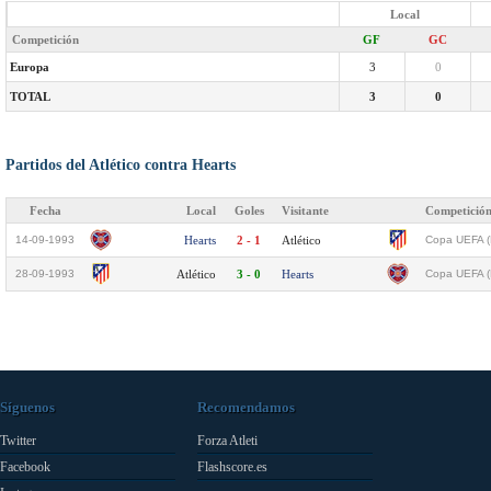
Local
Competición
GF
GC
Europa
3
0
TOTAL
3
0
Partidos del Atlético contra Hearts
Fecha
Local
Goles
Visitante
Competició
14-09-1993
Hearts
2 - 1
Atlético
Copa UEFA (
28-09-1993
Atlético
3 - 0
Hearts
Copa UEFA (
Síguenos
Recomendamos
Twitter
Forza Atleti
Facebook
Flashscore.es