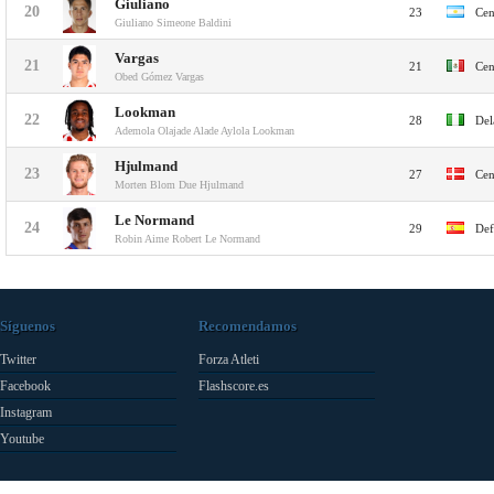
Giuliano
20
23
Cen
Giuliano Simeone Baldini
Vargas
21
21
Cen
Obed Gómez Vargas
Lookman
22
28
Del
Ademola Olajade Alade Aylola Lookman
Hjulmand
23
27
Cen
Morten Blom Due Hjulmand
Le Normand
24
29
Def
Robin Aime Robert Le Normand
Síguenos
Recomendamos
Twitter
Forza Atleti
Facebook
Flashscore.es
Instagram
Youtube