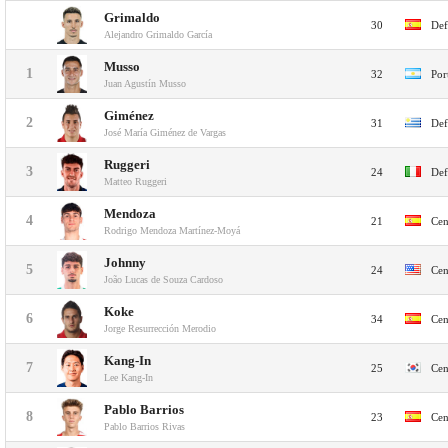
Grimaldo
30
Def
Alejandro Grimaldo García
Musso
1
32
Por
Juan Agustín Musso
Giménez
2
31
Def
José María Giménez de Vargas
Ruggeri
3
24
Def
Matteo Ruggeri
Mendoza
4
21
Cen
Rodrigo Mendoza Martínez-Moyá
Johnny
5
24
Cen
João Lucas de Souza Cardoso
Koke
6
34
Cen
Jorge Resurrección Merodio
Kang-In
7
25
Cen
Lee Kang-In
Pablo Barrios
8
23
Cen
Pablo Barrios Rivas