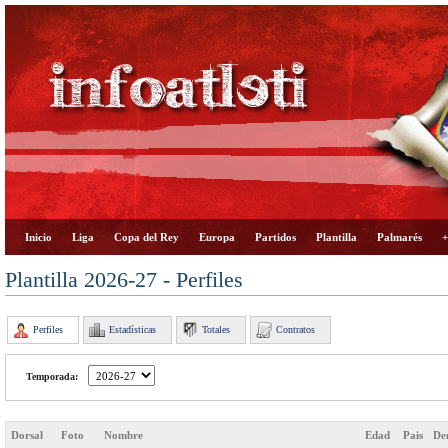
Inicio
Liga
Copa del Rey
Europa
Partidos
Plantilla
Palmarés
+
Plantilla 2026-27 - Perfiles
Perfiles
Estadísticas
Totales
Contratos
Temporada:
Dorsal
Foto
Nombre
Edad
Pais
De