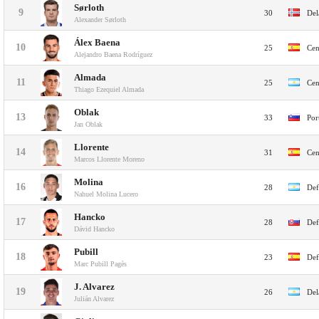
Sørloth
9
30
Del
Alexander Sørloth
Álex Baena
10
25
Cen
Alejandro Baena Rodríguez
Almada
11
25
Cen
Thiago Ezequiel Almada
Oblak
13
33
Por
Jan Oblak
Llorente
14
31
Cen
Marcos Llorente Moreno
Molina
16
28
Def
Nahuel Molina Lucero
Hancko
17
28
Def
Dávid Hancko
Pubill
18
23
Def
Marc Pubill Pagès
J. Alvarez
19
26
Del
Julián Alvarez