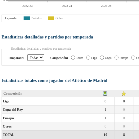
0
2022-23
2023-24
2024-25
Leyenda:
Partidos
Goles
Estadísticas detalladas y partidos por temporada
Estadísticas detalladas y partidos por temporada
Temporada:
Competición:
Todas
Liga
Copa
Europa
Ot
Estadísticas totales como jugador del Atlético de Madrid
Competición
Liga
8
8
Copa del Rey
1
0
Europa
1
0
Otros
0
0
TOTAL
10
8