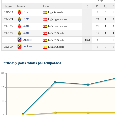
Liga
Temp.
Equipo
Liga
€
P
G
P
Elche
2022-23
Liga Santander
0
0
1
Elche
2023-24
Liga Hypermotion
23
1
3
Elche
2024-25
Liga Hypermotion
21
1
3
Elche
2025-26
Liga EA Sports
16
1
4
Atlético
Liga EA Sports
16M
8
0
1
Atlético
2026-27
Liga EA Sports
0
0
0
Partidos y goles totales por temporada
33
22
11