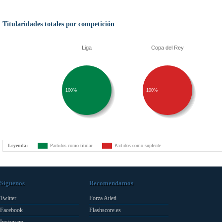
Titularidades totales por competición
Liga
Copa del Rey
100%
100%
Leyenda:
Partidos como titular
Partidos como suplente
Síguenos
Recomendamos
Twitter
Forza Atleti
Facebook
Flashscore.es