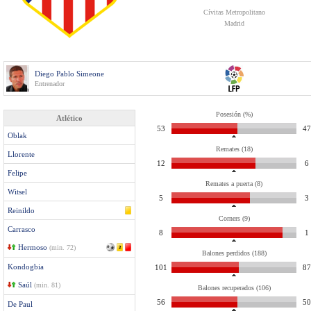
Cívitas Metropolitano
Madrid
Diego Pablo Simeone
Entrenador
Posesión (%)
Atlético
53
47
Oblak
Remates (18)
Llorente
12
6
Felipe
Remates a puerta (8)
Witsel
5
3
Reinildo
Corners (9)
Carrasco
8
1
Hermoso
(min. 72)
Balones perdidos (188)
Kondogbia
101
87
Saúl
(min. 81)
Balones recuperados (106)
56
50
De Paul