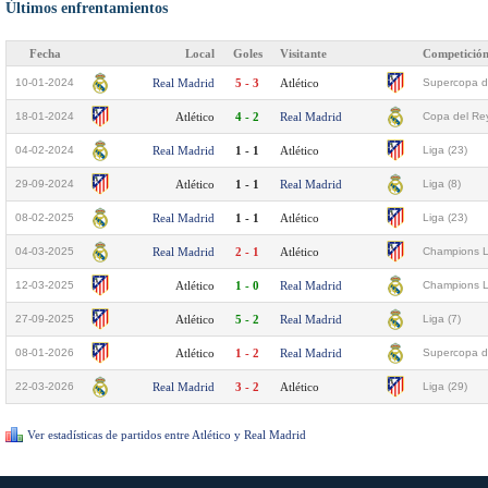
Últimos enfrentamientos
Fecha
Local
Goles
Visitante
Competició
10-01-2024
Real Madrid
5 - 3
Atlético
Supercopa d
18-01-2024
Atlético
4 - 2
Real Madrid
Copa del Rey
04-02-2024
Real Madrid
1 - 1
Atlético
Liga (23)
29-09-2024
Atlético
1 - 1
Real Madrid
Liga (8)
08-02-2025
Real Madrid
1 - 1
Atlético
Liga (23)
04-03-2025
Real Madrid
2 - 1
Atlético
Champions L
12-03-2025
Atlético
1 - 0
Real Madrid
Champions L
27-09-2025
Atlético
5 - 2
Real Madrid
Liga (7)
08-01-2026
Atlético
1 - 2
Real Madrid
Supercopa d
22-03-2026
Real Madrid
3 - 2
Atlético
Liga (29)
Ver estadísticas de partidos entre Atlético y Real Madrid