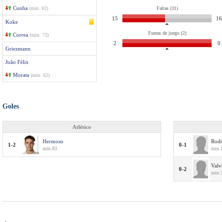
Cunha
(min. 62)
Faltas (31)
15
16
Koke
Fueras de juego (2)
Correa
(min. 73)
2
0
Griezmann
João Félix
Morata
(min. 62)
Goles
Atlético
Hermoso
Rod
1-2
0-1
min.83
min.1
Valv
0-2
min.