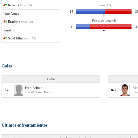
Rafinha
(min. 59)
Faltas (27)
14
13
Iago Aspas
Fueras de juego (4)
Bradaric
(min. 90)
1
3
Smolov
Santi Mina
(min. 59)
Goles
Celta
Fran Beltrán
Mor
1-1
0-1
min.48 (Asist: Brais)
min.
Últimos enfrentamientos