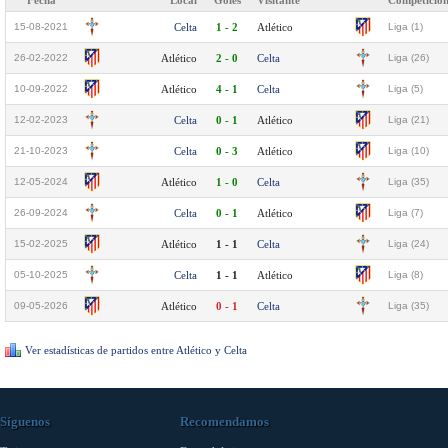
Fecha
Local
Goles
Visitante
Competició
15-08-2021
Celta
1 - 2
Atlético
Liga (1)
26-02-2022
Atlético
2 - 0
Celta
Liga (26)
10-09-2022
Atlético
4 - 1
Celta
Liga (5)
12-02-2023
Celta
0 - 1
Atlético
Liga (21)
21-10-2023
Celta
0 - 3
Atlético
Liga (10)
12-05-2024
Atlético
1 - 0
Celta
Liga (35)
26-09-2024
Celta
0 - 1
Atlético
Liga (7)
15-02-2025
Atlético
1 - 1
Celta
Liga (24)
05-10-2025
Celta
1 - 1
Atlético
Liga (8)
09-05-2026
Atlético
0 - 1
Celta
Liga (35)
Ver estadísticas de partidos entre Atlético y Celta
Síguenos
Recomendamos