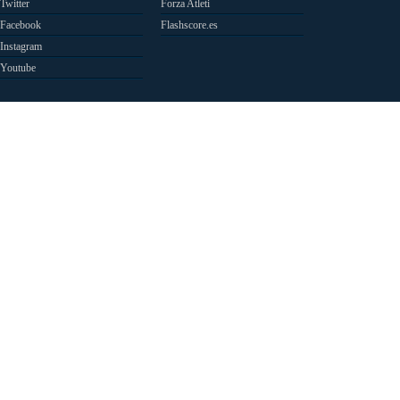
Twitter
Forza Atleti
Facebook
Flashscore.es
Instagram
Youtube