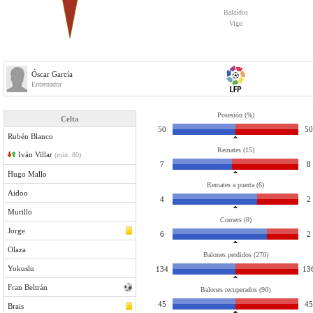
Balaídos
Vigo
Óscar García
Entrenador
Posesión (%)
Celta
50
50
Rubén Blanco
Remates (15)
Iván Villar
(min. 80)
7
8
Hugo Mallo
Remates a puerta (6)
Aidoo
4
2
Murillo
Corners (8)
Jorge
6
2
Olaza
Balones perdidos (270)
Yokuslu
134
13
Fran Beltrán
Balones recuperados (90)
45
45
Brais