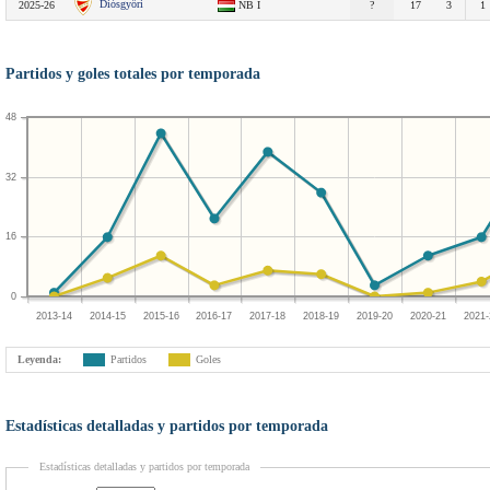
Diósgyőri
2025-26
NB I
?
17
3
1
Partidos y goles totales por temporada
48
32
16
0
2013-14
2014-15
2015-16
2016-17
2017-18
2018-19
2019-20
2020-21
2021-
Leyenda:
Partidos
Goles
Estadísticas detalladas y partidos por temporada
Estadísticas detalladas y partidos por temporada