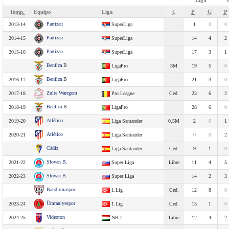
Liga
Temp.
Equipo
Liga
€
P
G
P
Partizan
2013-14
SuperLiga
1
0
0
Partizan
2014-15
SuperLiga
14
4
2
Partizan
2015-16
SuperLiga
17
3
1
Benfica
B
LigaPro
3M
19
5
0
Benfica
B
2016-17
LigaPro
21
3
0
Zulte Waregem
2017-18
Pro League
Ced.
23
6
2
Benfica
B
2018-19
LigaPro
28
6
0
Atlético
2019-20
Liga Santander
0,5M
2
0
1
Atlético
2020-21
Liga Santander
0
0
2
Cádiz
Liga Santander
Ced.
9
1
0
Slovan B.
2021-22
Super Liga
Libre
11
4
5
Slovan B.
2022-23
Super Liga
14
2
3
Bandirmaspor
1.Lig
Ced.
12
8
0
Ümraniyespor
2023-24
1.Lig
Ced.
15
1
0
Videoton
2024-25
NB I
Libre
12
4
2