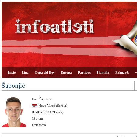
Inicio
Liga
Copa del Rey
Europa
Partidos
Plantilla
Palmarés
+
Šaponjić
Ivan Šaponjić
Nova Varoš (Serbia)
02-08-1997 (29 años)
190 cm
Delantero