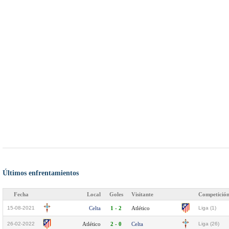
Últimos enfrentamientos
Fecha
Local
Goles
Visitante
Competició
15-08-2021
Celta
1 - 2
Atlético
Liga (1)
26-02-2022
Atlético
2 - 0
Celta
Liga (26)