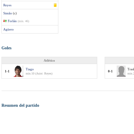
Reyes
Simão
(c)
Forlán
(min. 46)
Agüero
Goles
Atlético
Tiago
Tras
1-1
0-1
min.10 (Asist: Reyes)
min.
Resumen del partido