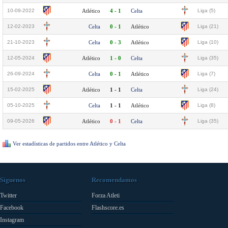
10-09-2022
Atlético
4 - 1
Celta
Liga (5)
12-02-2023
Celta
0 - 1
Atlético
Liga (21)
21-10-2023
Celta
0 - 3
Atlético
Liga (10)
12-05-2024
Atlético
1 - 0
Celta
Liga (35)
26-09-2024
Celta
0 - 1
Atlético
Liga (7)
15-02-2025
Atlético
1 - 1
Celta
Liga (24)
05-10-2025
Celta
1 - 1
Atlético
Liga (8)
09-05-2026
Atlético
0 - 1
Celta
Liga (35)
Ver estadísticas de partidos entre Atlético y Celta
Síguenos
Recomendamos
Twitter
Forza Atleti
Facebook
Flashscore.es
Instagram