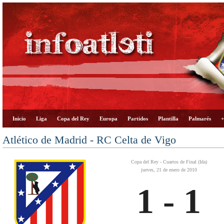
Inicio
Liga
Copa del Rey
Europa
Partidos
Plantilla
Palmarés
+
Atlético de Madrid - RC Celta de Vigo
Copa del Rey - Cuartos de Final (Ida)
jueves, 21 de enero de 2010
1 - 1