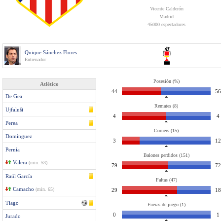
Vicente Calderón
Madrid
45000 espectadores
Quique Sánchez Flores
Entrenador
Posesión (%)
Atlético
44
56
De Gea
Remates (8)
Ujfaluši
4
4
Perea
Corners (15)
Domínguez
3
12
Pernía
Balones perdidos (151)
Valera
(min. 53)
79
72
Raúl García
Faltas (47)
Camacho
(min. 65)
29
18
Tiago
Fueras de juego (1)
0
1
Jurado