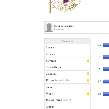
Joaquín Caparrós
Entrenador
Deportivo
45
Aouate
Arbeloa
9
Barragán
Capdevila (c)
5
Coloccini
Duscher
(min. 60)
67
Lopo
Sergio
19
Joan Verdú
(min. 46)
Cristian