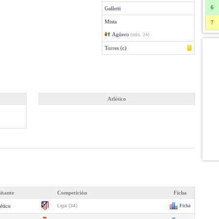
6
Galletti
Mista
7
Agüero
(min. 24)
Torres
(c)
Atlético
sitante
Competición
Ficha
ético
Liga (34)
Ficha