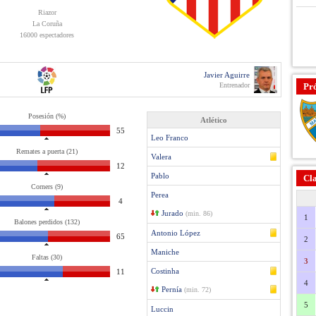
Riazor
La Coruña
16000 espectadores
Javier Aguirre
Entrenador
Pr
Posesión (%)
Atlético
55
Leo Franco
Remates a puerta (21)
Valera
12
Pablo
Cla
Corners (9)
Perea
4
Jurado
(min. 86)
1
Balones perdidos (132)
Antonio López
65
2
Maniche
Faltas (30)
3
Costinha
11
4
Pernía
(min. 72)
5
Luccin