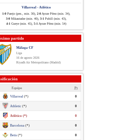
Villarreal - Atlético
1-0
Parejo (pen., min. 30),
2-0
Ayoze Pérez (min. 34),
3-0
Mikautadze (min. 40),
3-1
Pubill (min. 43),
4-1
Gueye (min. 45),
5-1
Ayoze Pérez (min. 54)
óximo partido
Málaga CF
Liga
16 de agosto 2026
Riyadh Air Metropolitano (Madrid)
sificación
Equipo
Pt
Villarreal
(*)
0
Athletic
(*)
0
Atlético (*)
0
Barcelona
(*)
0
Betis
(*)
0