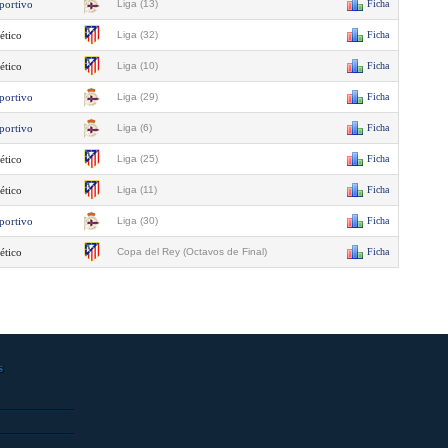
portivo
Liga (13)
Ficha
ético
Liga (32)
Ficha
ético
Liga (10)
Ficha
portivo
Liga (29)
Ficha
portivo
Liga (6)
Ficha
ético
Liga (25)
Ficha
ético
Liga (11)
Ficha
portivo
Liga (30)
Ficha
ético
Copa del Rey (Octavos de Final)
Ficha
s