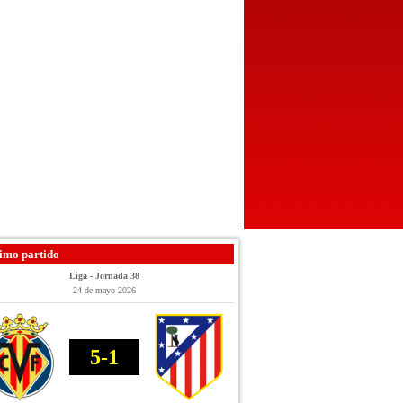
imo partido
Liga - Jornada 38
24 de mayo 2026
5-1