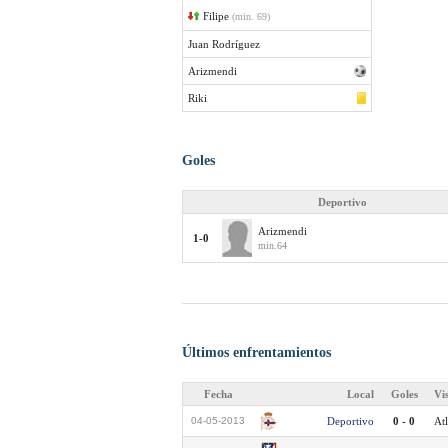
Filipe
(min. 69)
Juan Rodríguez
Arizmendi
Riki
Goles
Deportivo
Arizmendi
1-0
min.64
Últimos enfrentamientos
Fecha
Local
Goles
Vi
04-05-2013
Deportivo
0 - 0
Atl