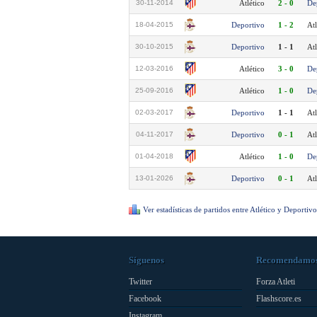
30-11-2014
Atlético
2 - 0
De
18-04-2015
Deportivo
1 - 2
Atl
30-10-2015
Deportivo
1 - 1
Atl
12-03-2016
Atlético
3 - 0
De
25-09-2016
Atlético
1 - 0
De
02-03-2017
Deportivo
1 - 1
Atl
04-11-2017
Deportivo
0 - 1
Atl
01-04-2018
Atlético
1 - 0
De
13-01-2026
Deportivo
0 - 1
Atl
Ver estadísticas de partidos entre Atlético y Deportivo
Síguenos
Recomendamo
Twitter
Forza Atleti
Facebook
Flashscore.es
Instagram