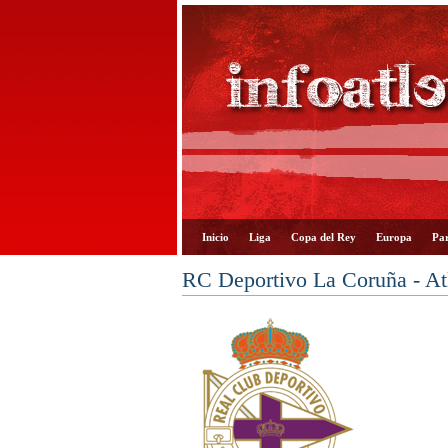
Inicio
Liga
Copa del Rey
Europa
Par
RC Deportivo La Coruña - At