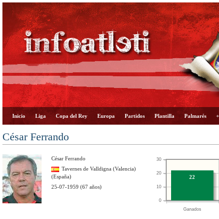
Inicio
Liga
Copa del Rey
Europa
Partidos
Plantilla
Palmarés
+
César Ferrando
César Ferrando
30
Tavernes de Valldigna (Valencia)
20
(España)
22
25-07-1959 (67 años)
10
0
Ganados