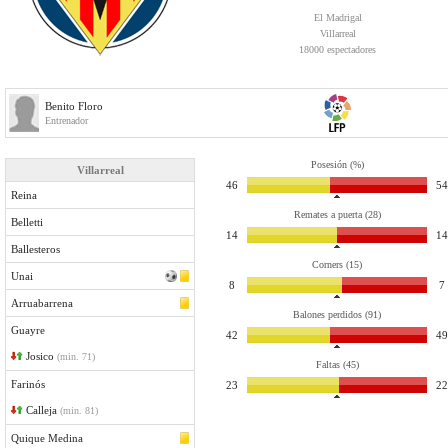
El Madrigal
Villarreal
18000 espectadores
Benito Floro
Entrenador
Posesión (%)
Villarreal
46
54
Reina
Remates a puerta (28)
Belletti
14
14
Ballesteros
Corners (15)
Unai
8
7
Arruabarrena
Balones perdidos (91)
Guayre
42
49
Josico
(min. 71)
Faltas (45)
Farinós
23
22
Calleja
(min. 81)
Quique Medina