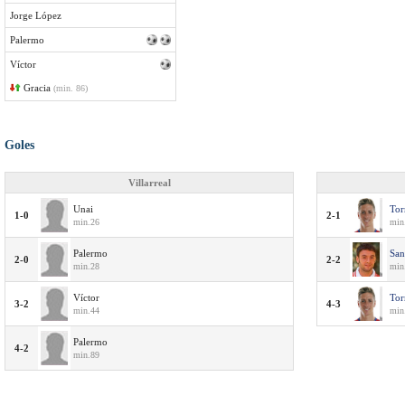
Jorge López
Palermo
Víctor
Gracia
(min. 86)
Goles
Villarreal
Unai
Tor
1-0
2-1
min.26
min
Palermo
San
2-0
2-2
min.28
min
Víctor
Tor
3-2
4-3
min.44
min
Palermo
4-2
min.89