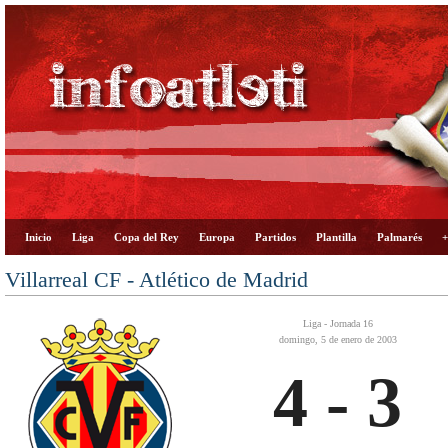
Inicio
Liga
Copa del Rey
Europa
Partidos
Plantilla
Palmarés
+
Villarreal CF - Atlético de Madrid
Liga - Jornada 16
domingo, 5 de enero de 2003
4 - 3