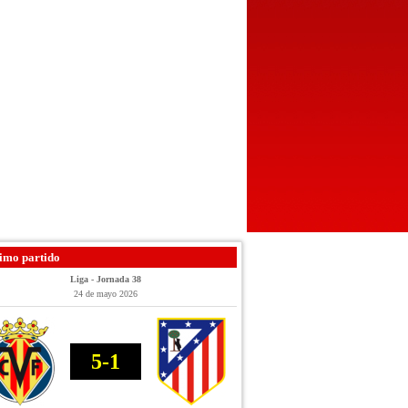
imo partido
Liga - Jornada 38
24 de mayo 2026
5-1