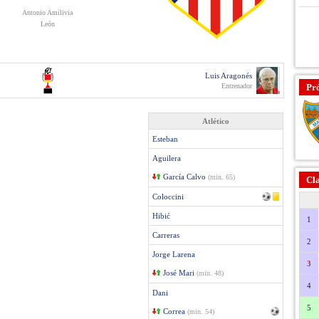
Antonio Amilivia
León
Luis Aragonés
Entrenador
Pr
Atlético
Esteban
Aguilera
García Calvo
(min. 65)
Cla
Coloccini
Hibić
1
Carreras
2
Jorge Larena
3
José Mari
(min. 48)
4
Dani
5
Correa
(min. 54)