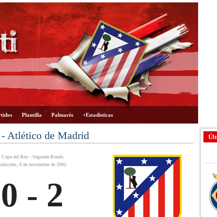
tidos
Plantilla
Palmarés
+Estadísticas
 - Atlético de Madrid
Últ
Copa del Rey - Segunda Ronda
miércoles, 6 de noviembre de 2002
0 - 2