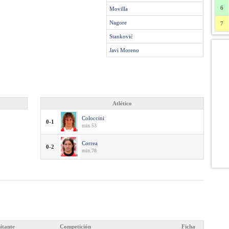
6
Movilla
Nagore
7
Stanković
Javi Moreno
Atlético
Coloccini
0-1
min.53
Correa
0-2
min.78
sitante
Competición
Ficha