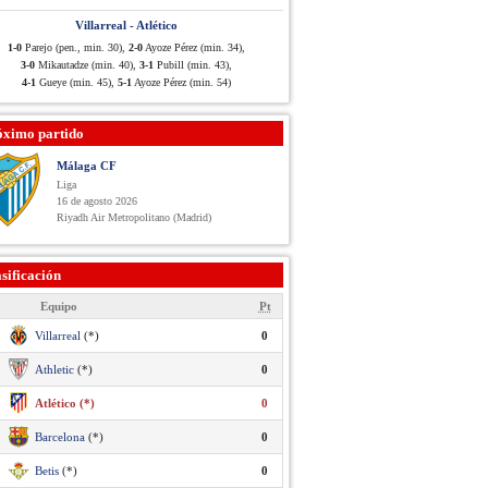
Villarreal - Atlético
1-0
Parejo (pen., min. 30),
2-0
Ayoze Pérez (min. 34),
3-0
Mikautadze (min. 40),
3-1
Pubill (min. 43),
4-1
Gueye (min. 45),
5-1
Ayoze Pérez (min. 54)
óximo partido
Málaga CF
Liga
16 de agosto 2026
Riyadh Air Metropolitano (Madrid)
sificación
Equipo
Pt
Villarreal
(*)
0
Athletic
(*)
0
Atlético (*)
0
Barcelona
(*)
0
Betis
(*)
0