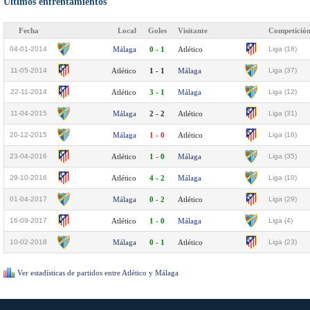
Últimos enfrentamientos
Fecha
Local
Goles
Visitante
Competició
04-01-2014
Málaga
0 - 1
Atlético
Liga (18)
11-05-2014
Atlético
1 - 1
Málaga
Liga (37)
22-11-2014
Atlético
3 - 1
Málaga
Liga (12)
11-04-2015
Málaga
2 - 2
Atlético
Liga (31)
20-12-2015
Málaga
1 - 0
Atlético
Liga (16)
23-04-2016
Atlético
1 - 0
Málaga
Liga (35)
29-10-2016
Atlético
4 - 2
Málaga
Liga (10)
01-04-2017
Málaga
0 - 2
Atlético
Liga (29)
16-09-2017
Atlético
1 - 0
Málaga
Liga (4)
10-02-2018
Málaga
0 - 1
Atlético
Liga (23)
Ver estadísticas de partidos entre Atlético y Málaga