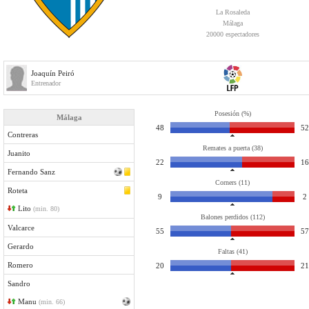
La Rosaleda
Málaga
20000 espectadores
Joaquín Peiró
Entrenador
Posesión (%)
Málaga
48
52
Contreras
Remates a puerta (38)
Juanito
22
16
Fernando Sanz
Corners (11)
Roteta
9
2
Lito
(min. 80)
Balones perdidos (112)
Valcarce
55
57
Gerardo
Faltas (41)
Romero
20
21
Sandro
Manu
(min. 66)