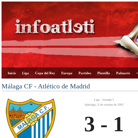
Inicio
Liga
Copa del Rey
Europa
Partidos
Plantilla
Palmarés
+
Málaga CF - Atlético de Madrid
Liga - Jornada 5
domingo, 6 de octubre de 2002
3 - 1