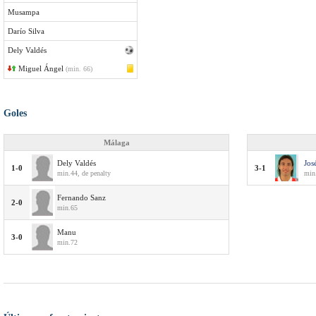
Musampa
Darío Silva
Dely Valdés
Miguel Ángel
(min. 66)
Goles
Málaga
Dely Valdés
Jos
1-0
3-1
min.44, de penalty
min
Fernando Sanz
2-0
min.65
Manu
3-0
min.72