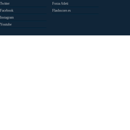
Twitter
Forza Atleti
Facebook
Flashscore.es
Instagram
Youtube