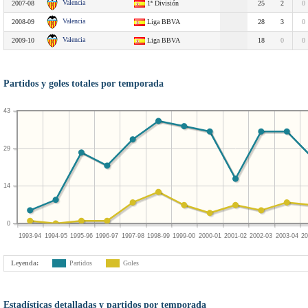
Valencia
2007-08
1ª División
25
2
0
Valencia
2008-09
Liga BBVA
28
3
0
Valencia
2009-10
Liga BBVA
18
0
0
Partidos y goles totales por temporada
43
29
14
0
1993-94
1994-95
1995-96
1996-97
1997-98
1998-99
1999-00
2000-01
2001-02
2002-03
2003-04
20
Leyenda:
Partidos
Goles
Estadísticas detalladas y partidos por temporada