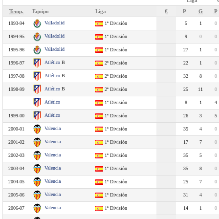
Liga
Temp.
Equipo
Liga
€
P
G
P
Valladolid
1993-94
1ª División
5
1
0
Valladolid
1994-95
1ª División
9
0
0
Valladolid
1995-96
1ª División
27
1
0
Atlético
B
1996-97
2ª División
22
1
0
Atlético
B
1997-98
2ª División
32
8
0
Atlético
B
1998-99
2ª División
25
11
0
Atlético
1ª División
8
1
4
Atlético
1999-00
1ª División
26
3
5
Valencia
2000-01
1ª División
35
4
0
Valencia
2001-02
1ª División
17
7
0
Valencia
2002-03
1ª División
35
5
0
Valencia
2003-04
1ª División
35
8
0
Valencia
2004-05
1ª División
25
7
0
Valencia
2005-06
1ª División
31
4
0
Valencia
2006-07
1ª División
14
1
0