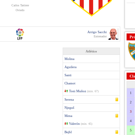
Carlos Tartiere
Oviedo
Arrigo Sacchi
Entrenador
Pr
Atlético
Molina
Aguilera
Santi
Cla
Chamot
Toni Muñoz
(min. 67)
1
Serena
2
Njeguš
3
Mena
4
Valerón
(min. 45)
5
Bejbl