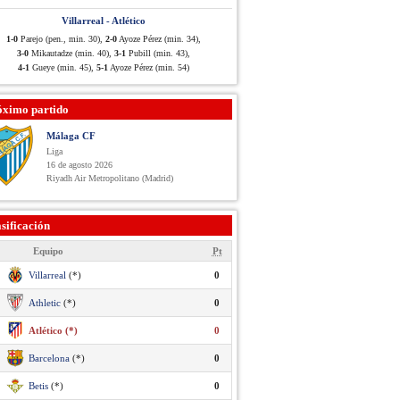
Villarreal - Atlético
1-0
Parejo (pen., min. 30),
2-0
Ayoze Pérez (min. 34),
3-0
Mikautadze (min. 40),
3-1
Pubill (min. 43),
4-1
Gueye (min. 45),
5-1
Ayoze Pérez (min. 54)
óximo partido
Málaga CF
Liga
16 de agosto 2026
Riyadh Air Metropolitano (Madrid)
sificación
Equipo
Pt
Villarreal
(*)
0
Athletic
(*)
0
Atlético (*)
0
Barcelona
(*)
0
Betis
(*)
0