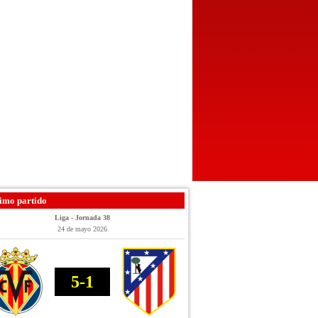
imo partido
Liga - Jornada 38
24 de mayo 2026
5-1