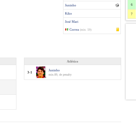
6
Juninho
Kiko
7
José Mari
Correa
(min. 59)
Atlético
Juninho
3-1
min.89, de penalty