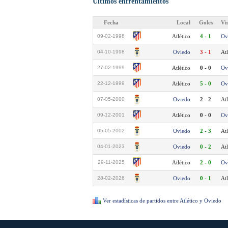
Últimos enfrentamientos
Fecha
Local
Goles
Vi
09-02-1998
Atlético
4 - 1
Ov
04-10-1998
Oviedo
3 - 1
Atl
27-02-1999
Atlético
0 - 0
Ov
22-12-1999
Atlético
5 - 0
Ov
07-05-2000
Oviedo
2 - 2
Atl
09-12-2001
Atlético
0 - 0
Ov
05-05-2002
Oviedo
2 - 3
Atl
04-01-2023
Oviedo
0 - 2
Atl
29-11-2025
Atlético
2 - 0
Ov
28-02-2026
Oviedo
0 - 1
Atl
Ver estadísticas de partidos entre Atlético y Oviedo