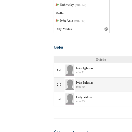
Dubovsky
(min. 59)
Möller
Iván Ania
(min. 45)
Dely Valdés
Goles
Oviedo
Iván Iglesias
1-0
min.31
Iván Iglesias
2-0
min.70
Dely Valdés
3-0
min.83