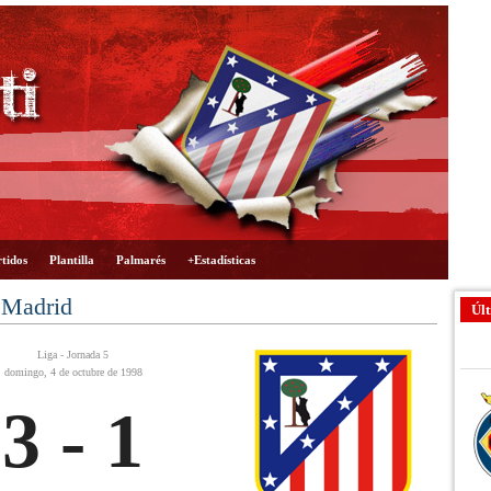
tidos
Plantilla
Palmarés
+Estadísticas
 Madrid
Últ
Liga - Jornada 5
domingo, 4 de octubre de 1998
3 - 1