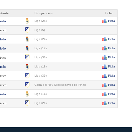
sitante
Competición
Ficha
iedo
Liga (24)
Ficha
ético
Liga (5)
iedo
Liga (24)
Ficha
iedo
Liga (17)
Ficha
ético
Liga (36)
Ficha
iedo
Liga (18)
Ficha
ético
Liga (39)
Ficha
ético
Copa del Rey (Dieciseisavos de Final)
Ficha
iedo
Liga (14)
Ficha
ético
Liga (26)
Ficha