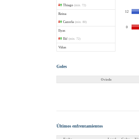
Thiago
(min. 72)
12
Reina
Cazorla
(min. 80)
0
Ilyas
Ilić
(min. 72)
Viñas
Goles
Oviedo
Últimos enfrentamientos