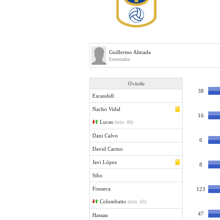
Guillermo Almada
Entrenador
Oviedo
38
Escandell
Nacho Vidal
16
Lucas
(min. 80)
Dani Calvo
6
David Carmo
Javi López
8
Sibo
Fonseca
123
Colombatto
(min. 65)
47
Hassan