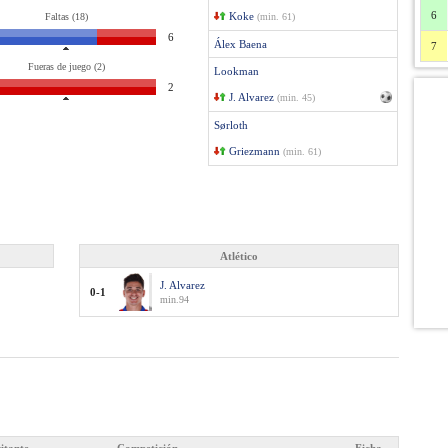
6
Koke
Faltas (18)
(min. 61)
6
Álex Baena
7
Fueras de juego (2)
Lookman
2
J. Alvarez
(min. 45)
Sørloth
Griezmann
(min. 61)
Atlético
J. Alvarez
0-1
min.94