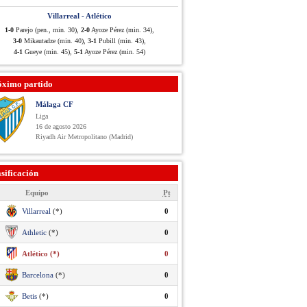
Villarreal - Atlético
1-0
Parejo (pen., min. 30),
2-0
Ayoze Pérez (min. 34),
3-0
Mikautadze (min. 40),
3-1
Pubill (min. 43),
4-1
Gueye (min. 45),
5-1
Ayoze Pérez (min. 54)
óximo partido
Málaga CF
Liga
16 de agosto 2026
Riyadh Air Metropolitano (Madrid)
sificación
Equipo
Pt
Villarreal
(*)
0
Athletic
(*)
0
Atlético (*)
0
Barcelona
(*)
0
Betis
(*)
0