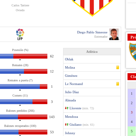
Carlos Tartiere
Oviedo
Diego Pablo Simeone
Entrenador
Pr
Posesión (%)
Atlético
62
Oblak
Remates (28)
Molina
12
Giménez
Cla
Remates a puerta (7)
Le Normand
1
Julio Díaz
1
Corners (11)
Almada
3
2
Llorente
(min. 72)
Balones perdidos (266)
3
Mendoza
143
4
Giuliano
(min. 61)
Balones recuperados (100)
5
53
Johnny