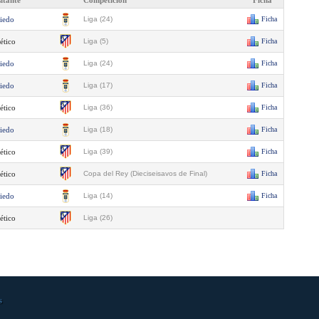
sitante
Competición
Ficha
iedo
Liga (24)
Ficha
ético
Liga (5)
Ficha
iedo
Liga (24)
Ficha
iedo
Liga (17)
Ficha
ético
Liga (36)
Ficha
iedo
Liga (18)
Ficha
ético
Liga (39)
Ficha
ético
Copa del Rey (Dieciseisavos de Final)
Ficha
iedo
Liga (14)
Ficha
ético
Liga (26)
s