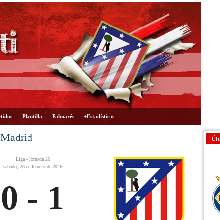
tidos
Plantilla
Palmarés
+Estadísticas
 Madrid
Últ
Liga - Jornada 26
sábado, 28 de febrero de 2026
0 - 1