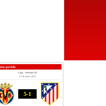
imo partido
Liga - Jornada 38
24 de mayo 2026
5-1