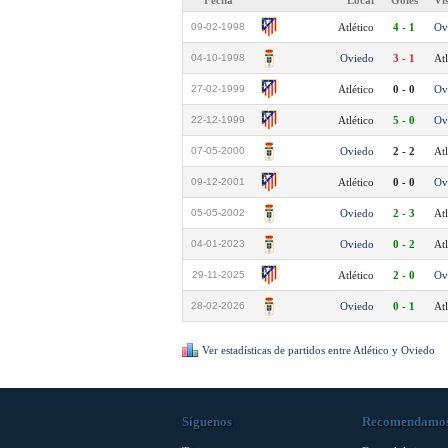
Fecha
Local
Goles
Vi
09-02-1998
Atlético
4 - 1
Ov
04-10-1998
Oviedo
3 - 1
Atl
27-02-1999
Atlético
0 - 0
Ov
22-12-1999
Atlético
5 - 0
Ov
07-05-2000
Oviedo
2 - 2
Atl
09-12-2001
Atlético
0 - 0
Ov
05-05-2002
Oviedo
2 - 3
Atl
04-01-2023
Oviedo
0 - 2
Atl
29-11-2025
Atlético
2 - 0
Ov
28-02-2026
Oviedo
0 - 1
Atl
Ver estadísticas de partidos entre Atlético y Oviedo
Síguenos
Recomendamo