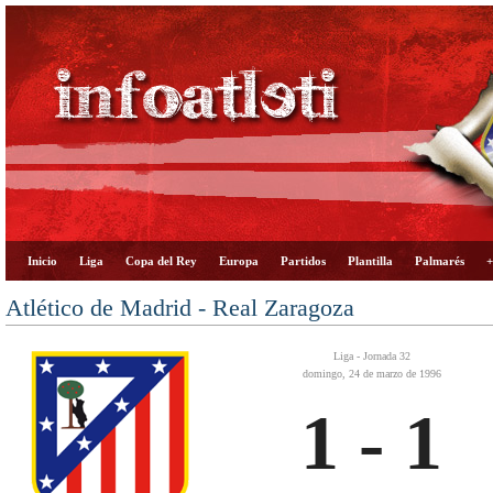
Inicio
Liga
Copa del Rey
Europa
Partidos
Plantilla
Palmarés
+
Atlético de Madrid - Real Zaragoza
Liga - Jornada 32
domingo, 24 de marzo de 1996
1 - 1