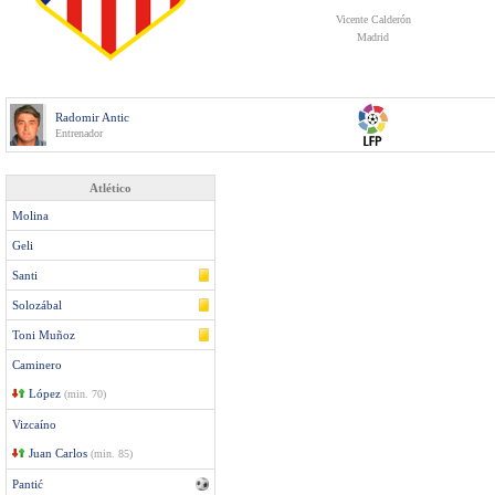
Vicente Calderón
Madrid
Radomir Antic
Entrenador
Atlético
Molina
Geli
Santi
Solozábal
Toni Muñoz
Caminero
López
(min. 70)
Vizcaíno
Juan Carlos
(min. 85)
Pantić