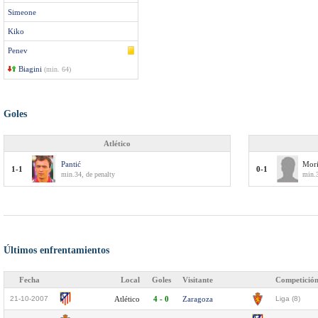
Simeone
Kiko
Penev
Biagini
(min. 64)
Goles
Atlético
Pantić
Mori
1-1
0-1
min.34, de penalty
min.
Últimos enfrentamientos
Fecha
Local
Goles
Visitante
Competició
21-10-2007
Atlético
4 - 0
Zaragoza
Liga (8)