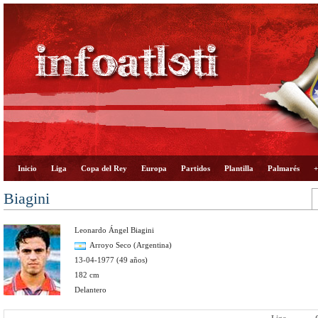
Inicio
Liga
Copa del Rey
Europa
Partidos
Plantilla
Palmarés
+
Biagini
Leonardo Ángel Biagini
Arroyo Seco (Argentina)
13-04-1977 (49 años)
182 cm
Delantero