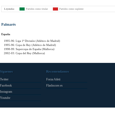
Leyenda:
Partidos como titular
Partidos como suplente
Palmarés
España
1995-96: Liga 1ª División (Atlético de Madrid)
1995-96: Copa de Rey (Atlético de Madrid)
1998-99: Supercopa de España (Mallorca)
2002-03: Copa del Rey (Mallorca)
Síguenos
Recomendamos
Twitter
Forza Atleti
Facebook
Flashscore.es
Instagram
Youtube