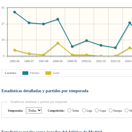
41
27
14
0
1995-96
1996-97
1997-98
1998-99
1999-00
2000-01
2001-02
2002-03
2003-
Leyenda:
Partidos
Goles
Estadísticas detalladas y partidos por temporada
Estadísticas detalladas y partidos por temporada
Temporada:
Competición:
Todas
Liga
Copa
Europa
Ot