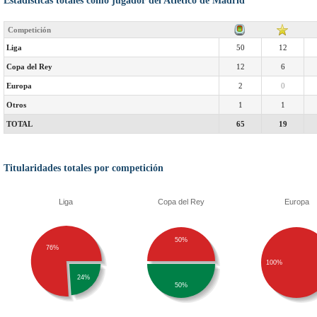
Estadísticas totales como jugador del Atlético de Madrid
Competición
Liga
50
12
Copa del Rey
12
6
Europa
2
0
Otros
1
1
TOTAL
65
19
Titularidades totales por competición
Liga
Copa del Rey
Europa
50%
76%
100%
24%
50%