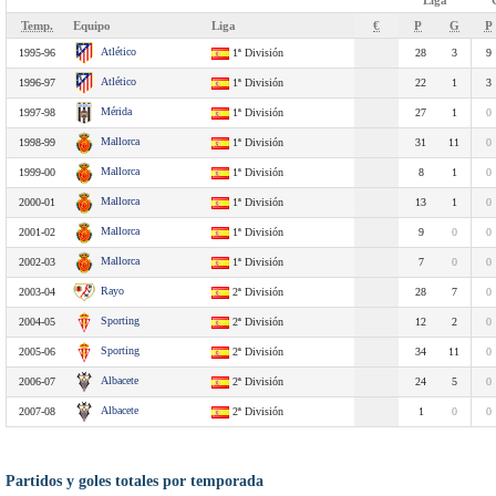
Liga
Temp.
Equipo
Liga
€
P
G
P
Atlético
1995-96
1ª División
28
3
9
Atlético
1996-97
1ª División
22
1
3
Mérida
1997-98
1ª División
27
1
0
Mallorca
1998-99
1ª División
31
11
0
Mallorca
1999-00
1ª División
8
1
0
Mallorca
2000-01
1ª División
13
1
0
Mallorca
2001-02
1ª División
9
0
0
Mallorca
2002-03
1ª División
7
0
0
Rayo
2003-04
2ª División
28
7
0
Sporting
2004-05
2ª División
12
2
0
Sporting
2005-06
2ª División
34
11
0
Albacete
2006-07
2ª División
24
5
0
Albacete
2007-08
2ª División
1
0
0
Partidos y goles totales por temporada