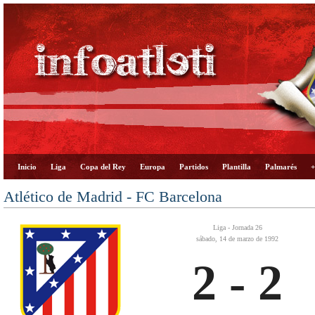
Inicio
Liga
Copa del Rey
Europa
Partidos
Plantilla
Palmarés
+
Atlético de Madrid - FC Barcelona
Liga - Jornada 26
sábado, 14 de marzo de 1992
2 - 2