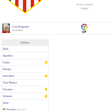
Vicente Calderón
Madrid
Luis Aragonés
Entrenador
Atlético
Abel
Aguilera
López
Donato
Solozábal
Toni Muñoz
Vizcaíno
Schuster
Soler
Ferreira
(min. 67)