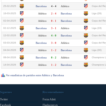
25-02-2025
Barcelona
4 - 4
Atlético
Copa del Rey
16-03-2025
Atlético
2 - 4
Barcelona
Liga (28)
02-04-2025
Atlético
0 - 1
Barcelona
Copa del Rey
02-12-2025
Barcelona
3 - 1
Atlético
Liga (19)
12-02-2026
Atlético
4 - 0
Barcelona
Copa del Rey
03-03-2026
Barcelona
3 - 0
Atlético
Copa del Rey
04-04-2026
Atlético
1 - 2
Barcelona
Liga (30)
08-04-2026
Barcelona
0 - 2
Atlético
Champions L
14-04-2026
Atlético
1 - 2
Barcelona
Champions L
Ver estadísticas de partidos entre Atlético y Barcelona
Síguenos
Recomendamos
Twitter
Forza Atleti
Facebook
Flashscore.es