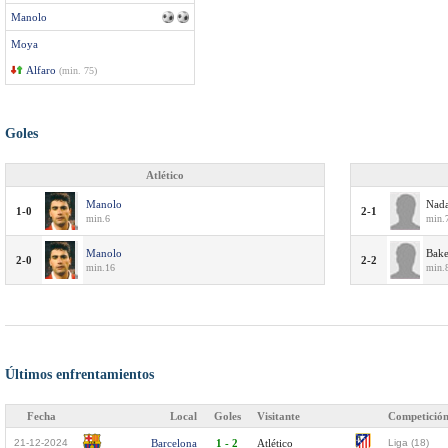
Manolo
Moya
Alfaro
(min. 75)
Goles
Atlético
Manolo
Nada
1-0
2-1
min.6
min.
Manolo
Bake
2-0
2-2
min.16
min.
Últimos enfrentamientos
Fecha
Local
Goles
Visitante
Competició
21-12-2024
Barcelona
1 - 2
Atlético
Liga (18)