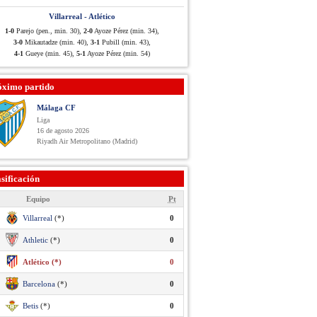
Villarreal - Atlético
1-0
Parejo (pen., min. 30),
2-0
Ayoze Pérez (min. 34),
3-0
Mikautadze (min. 40),
3-1
Pubill (min. 43),
4-1
Gueye (min. 45),
5-1
Ayoze Pérez (min. 54)
óximo partido
Málaga CF
Liga
16 de agosto 2026
Riyadh Air Metropolitano (Madrid)
sificación
Equipo
Pt
Villarreal
(*)
0
Athletic
(*)
0
Atlético (*)
0
Barcelona
(*)
0
Betis
(*)
0