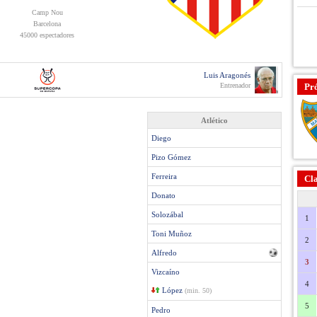
Camp Nou
Barcelona
45000 espectadores
Luis Aragonés
Entrenador
Pr
Atlético
Diego
Pizo Gómez
Ferreira
Cla
Donato
Solozábal
1
Toni Muñoz
2
Alfredo
3
Vizcaíno
4
López
(min. 50)
5
Pedro