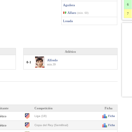
6
Aguilera
Alfaro
(min. 60)
7
Losada
Atlético
Alfredo
0-1
min.39
sitante
Competición
Ficha
ético
Liga (18)
Ficha
ético
Copa del Rey (Semifinal)
Ficha