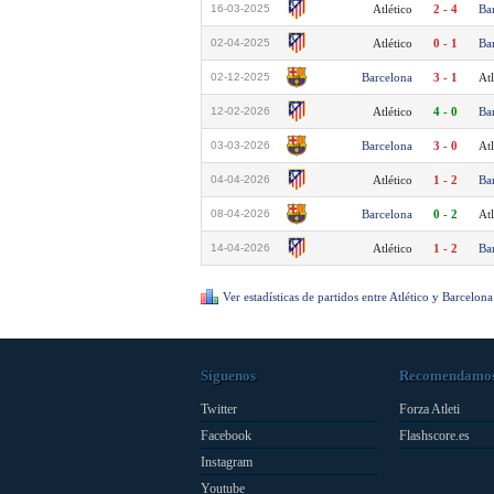
16-03-2025
Atlético
2 - 4
Ba
02-04-2025
Atlético
0 - 1
Ba
02-12-2025
Barcelona
3 - 1
Atl
12-02-2026
Atlético
4 - 0
Ba
03-03-2026
Barcelona
3 - 0
Atl
04-04-2026
Atlético
1 - 2
Ba
08-04-2026
Barcelona
0 - 2
Atl
14-04-2026
Atlético
1 - 2
Ba
Ver estadísticas de partidos entre Atlético y Barcelona
Síguenos
Recomendamo
Twitter
Forza Atleti
Facebook
Flashscore.es
Instagram
Youtube