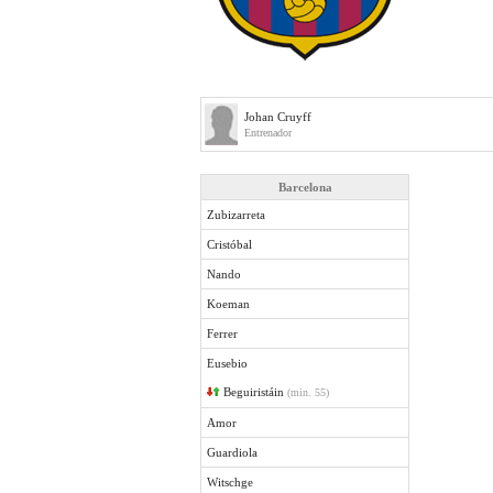
Johan Cruyff
Entrenador
Barcelona
Zubizarreta
Cristóbal
Nando
Koeman
Ferrer
Eusebio
Beguiristáin
(min. 55)
Amor
Guardiola
Witschge