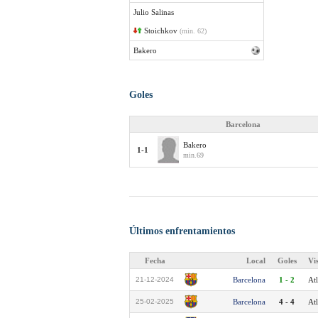
Julio Salinas
Stoichkov
(min. 62)
Bakero
Goles
Barcelona
Bakero
1-1
min.69
Últimos enfrentamientos
Fecha
Local
Goles
Vi
21-12-2024
Barcelona
1 - 2
Atl
25-02-2025
Barcelona
4 - 4
Atl