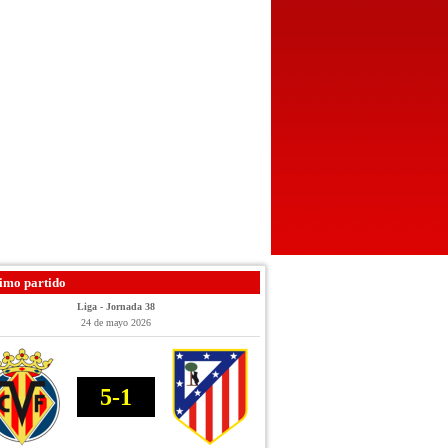
imo partido
Liga - Jornada 38
24 de mayo 2026
5-1