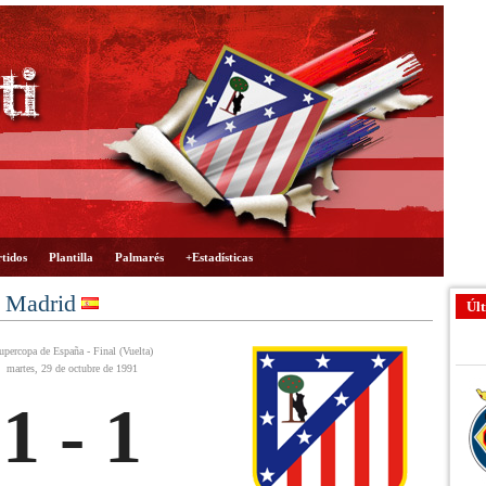
tidos
Plantilla
Palmarés
+Estadísticas
e Madrid
Últ
upercopa de España - Final (Vuelta)
martes, 29 de octubre de 1991
1 - 1