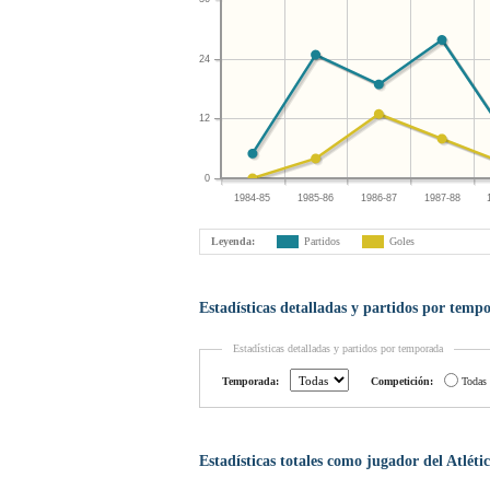
24
12
0
1984-85
1985-86
1986-87
1987-88
Leyenda:
Partidos
Goles
Estadísticas detalladas y partidos por temp
Estadísticas detalladas y partidos por temporada
Temporada:
Competición:
Todas
Estadísticas totales como jugador del Atlét