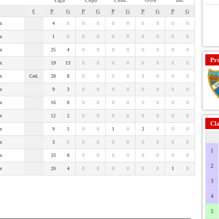
Liga
Copa
Cont.
Otro
Int.
€
P
G
P
G
P
G
P
G
P
G
n
4
0
0
0
0
0
0
0
0
0
n
1
0
0
0
0
0
0
0
0
0
n
25
4
0
0
0
0
0
0
0
0
Pr
n
19
13
0
0
0
0
0
0
0
0
n
Ced.
28
8
0
0
0
0
0
0
0
0
n
9
3
0
0
0
0
0
0
0
0
n
16
8
0
0
0
0
0
0
0
0
n
12
2
0
0
0
0
0
0
0
0
Cla
n
9
1
0
0
1
0
2
0
0
0
n
3
0
0
0
0
0
0
0
0
0
1
n
33
8
0
0
0
0
0
0
0
0
2
n
20
4
0
0
0
0
0
0
1
0
3
4
5