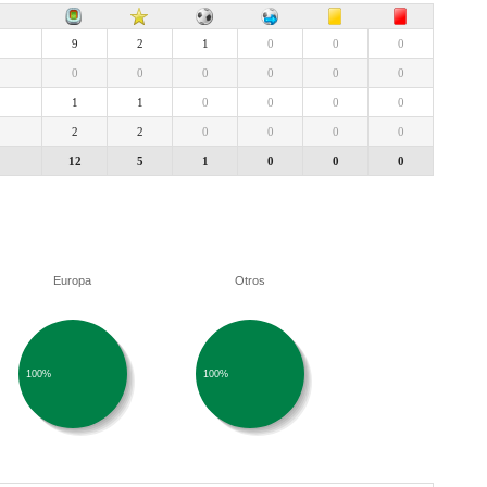
9
2
1
0
0
0
0
0
0
0
0
0
1
1
0
0
0
0
2
2
0
0
0
0
12
5
1
0
0
0
Europa
Otros
100%
100%