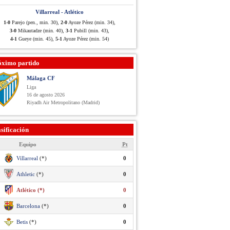
Villarreal - Atlético
1-0
Parejo (pen., min. 30),
2-0
Ayoze Pérez (min. 34),
3-0
Mikautadze (min. 40),
3-1
Pubill (min. 43),
4-1
Gueye (min. 45),
5-1
Ayoze Pérez (min. 54)
óximo partido
Málaga CF
Liga
16 de agosto 2026
Riyadh Air Metropolitano (Madrid)
sificación
Equipo
Pt
Villarreal
(*)
0
Athletic
(*)
0
Atlético (*)
0
Barcelona
(*)
0
Betis
(*)
0