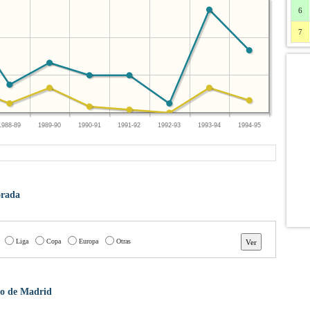
6
7
1988-89
1989-90
1990-91
1991-92
1992-93
1993-94
1994-95
orada
Liga
Copa
Europa
Otras
ico de Madrid