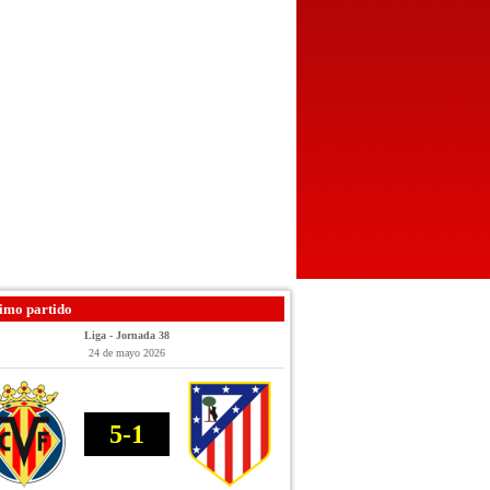
imo partido
Liga - Jornada 38
24 de mayo 2026
5-1