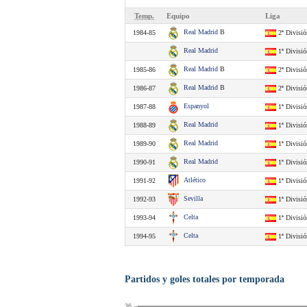
Temp.
Equipo
Liga
Real Madrid
B
1984-85
2ª Divisió
Real Madrid
1ª Divisió
Real Madrid
B
1985-86
2ª Divisió
Real Madrid
B
1986-87
2ª Divisió
Espanyol
1987-88
1ª Divisió
Real Madrid
1988-89
1ª Divisió
Real Madrid
1989-90
1ª Divisió
Real Madrid
1990-91
1ª Divisió
Atlético
1991-92
1ª Divisió
Sevilla
1992-93
1ª Divisió
Celta
1993-94
1ª Divisió
Celta
1994-95
1ª Divisió
Partidos y goles totales por temporada
36