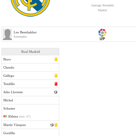
Santiago Bernabéu
Madrid
Leo Beenhakker
Entrenador
Real Madrid
Buyo
Chendo
Gallego
Tendillo
Julio Llorente
Míchel
Schuster
Aldana
(min. 67)
Martín Vázquez
Gordillo