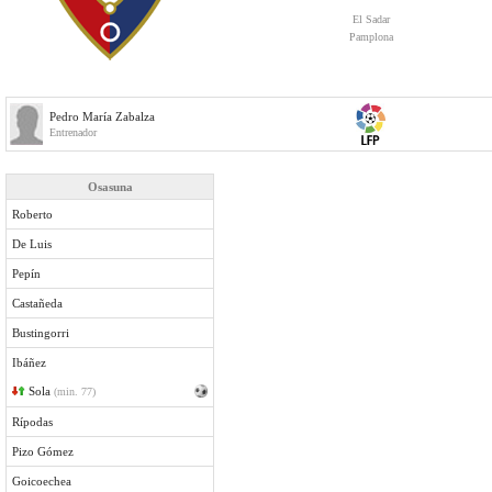
El Sadar
Pamplona
Pedro María Zabalza
Entrenador
Osasuna
Roberto
De Luis
Pepín
Castañeda
Bustingorri
Ibáñez
Sola
(min. 77)
Rípodas
Pizo Gómez
Goicoechea