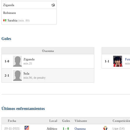
Ziganda
Robinson
Sarabia
(min. 80)
Goles
Osasuna
Ziganda
Fut
1-0
1-1
min.25
min
Sola
2-1
min.90, de penalty
Últimos enfrentamientos
Fecha
Local
Goles
Visitante
Competició
20-11-2021
Atlético
1 - 0
Osasuna
Liga (14)