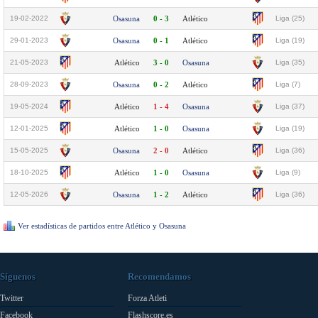
19-02-2022
Osasuna
0 - 3
Atlético
Liga (25)
29-01-2023
Osasuna
0 - 1
Atlético
Liga (19)
21-05-2023
Atlético
3 - 0
Osasuna
Liga (35)
28-09-2023
Osasuna
0 - 2
Atlético
Liga (7)
19-05-2024
Atlético
1 - 4
Osasuna
Liga (37)
12-01-2025
Atlético
1 - 0
Osasuna
Liga (19)
15-05-2025
Osasuna
2 - 0
Atlético
Liga (36)
18-10-2025
Atlético
1 - 0
Osasuna
Liga (9)
12-05-2026
Osasuna
1 - 2
Atlético
Liga (36)
Ver estadísticas de partidos entre Atlético y Osasuna
Síguenos
Recomendamos
Twitter
Forza Atleti
Facebook
Flashscore.es