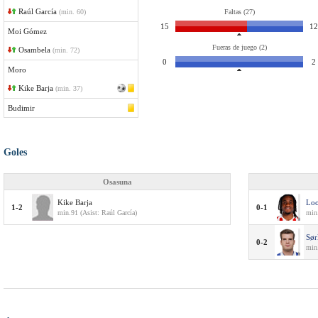
Raúl García
(min. 60)
Faltas (27)
15
12
Moi Gómez
Fueras de juego (2)
Osambela
(min. 72)
0
2
Moro
Kike Barja
(min. 37)
Budimir
Goles
Osasuna
Kike Barja
Lo
1-2
0-1
min.91 (Asist: Raúl García)
min.
Sør
0-2
min.