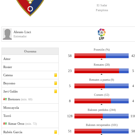
El Sadar
Pamplona
Alessio Lisci
Entrenador
Posesión (%)
Osasuna
58
42
Aitor
Remates (28)
Rosier
23
5
Catena
Remates a puerta (9)
Boyomo
5
4
Javi Galán
Corners (12)
Bretones
(min. 60)
8
4
Moncayola
Balones perdidos (244)
Torró
128
11
Aimar Oroz
(min. 72)
Balones recuperados (101)
51
50
Rubén García