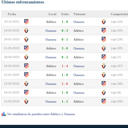
Últimos enfrentamientos
Fecha
Local
Goles
Visitante
Competició
20-11-2021
Atlético
1 - 0
Osasuna
Liga (14)
19-02-2022
Osasuna
0 - 3
Atlético
Liga (25)
29-01-2023
Osasuna
0 - 1
Atlético
Liga (19)
21-05-2023
Atlético
3 - 0
Osasuna
Liga (35)
28-09-2023
Osasuna
0 - 2
Atlético
Liga (7)
19-05-2024
Atlético
1 - 4
Osasuna
Liga (37)
12-01-2025
Atlético
1 - 0
Osasuna
Liga (19)
15-05-2025
Osasuna
2 - 0
Atlético
Liga (36)
18-10-2025
Atlético
1 - 0
Osasuna
Liga (9)
12-05-2026
Osasuna
1 - 2
Atlético
Liga (36)
Ver estadísticas de partidos entre Atlético y Osasuna