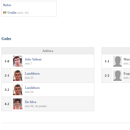
Rubio
Uralde
(min. 45)
Goles
Atlético
Julio Salinas
Man
1-0
1-1
min.7
min.2
Landáburu
Eug
2-1
2-2
min.25
min.
Landáburu
3-2
min.56
Da Silva
4-2
min.90, de penalty