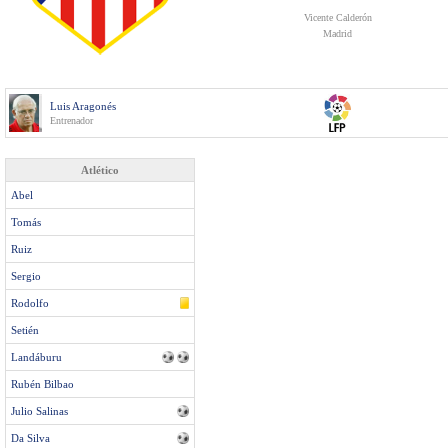
Vicente Calderón
Madrid
Luis Aragonés
Entrenador
Atlético
Abel
Tomás
Ruiz
Sergio
Rodolfo
Setién
Landáburu
Rubén Bilbao
Julio Salinas
Da Silva