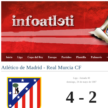
Inicio
Liga
Copa del Rey
Europa
Partidos
Plantilla
Palmarés
+
Atlético de Madrid - Real Murcia CF
Liga - Jornada 40
domingo, 24 de mayo de 1987
4 - 2