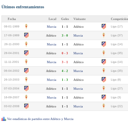
Últimos enfrentamientos
Fecha
Local
Goles
Visitante
Competició
08-01-1989
Murcia
1 - 1
Atlético
Liga (17)
17-06-1989
Atlético
3 - 0
Murcia
Liga (37)
26-11-2000
Murcia
1 - 1
Atlético
Liga (14)
28-04-2001
Atlético
0 - 3
Murcia
Liga (35)
11-11-2001
Murcia
3 - 1
Atlético
Liga (14)
06-04-2002
Atlético
4 - 2
Murcia
Liga (35)
26-10-2003
Murcia
1 - 3
Atlético
Liga (8)
07-03-2004
Atlético
1 - 1
Murcia
Liga (27)
16-09-2007
Murcia
1 - 1
Atlético
Liga (3)
03-02-2008
Atlético
1 - 1
Murcia
Liga (22)
Ver estadísticas de partidos entre Atlético y Murcia