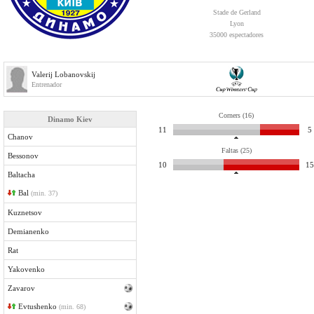
Stade de Gerland
Lyon
35000 espectadores
Valerij Lobanovskij
Entrenador
Corners (16)
Dinamo Kiev
11
5
Chanov
Faltas (25)
Bessonov
10
15
Baltacha
Bal
(min. 37)
Kuznetsov
Demianenko
Rat
Yakovenko
Zavarov
Evtushenko
(min. 68)