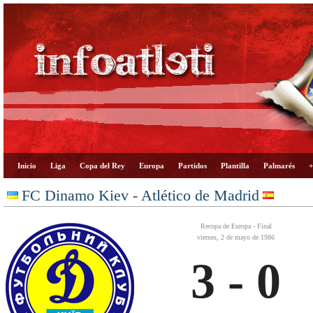
Inicio
Liga
Copa del Rey
Europa
Partidos
Plantilla
Palmarés
+
FC Dinamo Kiev - Atlético de Madrid
Recopa de Europa - Final
viernes, 2 de mayo de 1986
3 - 0