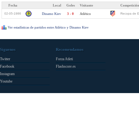
Fecha
Local
Goles
Visitante
Competició
02-05-1986
Dinamo Kiev
3 - 0
Atlético
Recopa de Eu
Ver estadísticas de partidos entre Atlético y Dinamo Kiev
Síguenos
Recomendamos
Twitter
Forza Atleti
Facebook
Flashscore.es
Instagram
Youtube