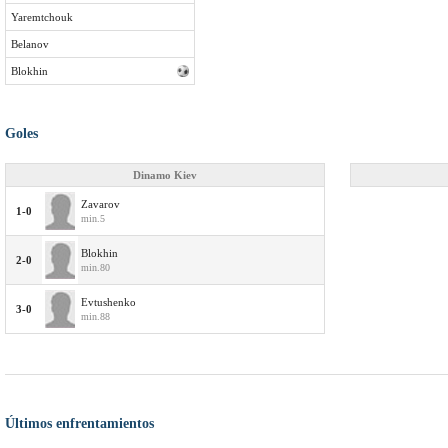
Yaremtchouk
Belanov
Blokhin
Goles
Dinamo Kiev
Zavarov
1-0
min.5
Blokhin
2-0
min.80
Evtushenko
3-0
min.88
Últimos enfrentamientos