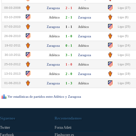
08-03-2008
Zaragoza
2 - 1
Atlético
Liga (27)
03-10-2009
Atlético
2 - 1
Zaragoza
Liga (6)
07-03-2010
Zaragoza
1 - 1
Atlético
Liga (25)
26-09-2010
Atlético
1 - 0
Zaragoza
Liga (5)
19-02-2011
Zaragoza
0 - 1
Atlético
Liga (24)
30-10-2011
Atlético
3 - 1
Zaragoza
Liga (11)
25-03-2012
Zaragoza
1 - 0
Atlético
Liga (30)
13-01-2013
Atlético
2 - 0
Zaragoza
Liga (19)
01-06-2013
Zaragoza
1 - 3
Atlético
Liga (38)
Ver estadísticas de partidos entre Atlético y Zaragoza
Síguenos
Recomendamos
Twitter
Forza Atleti
Facebook
Flashscore.es