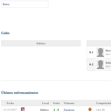
Rubio
Goles
Atlético
Herr
0-1
min.
Seño
0-2
min.
Últimos enfrentamientos
Fecha
Local
Goles
Visitante
Competició
21-10-2007
Atlético
4 - 0
Zaragoza
Liga (8)