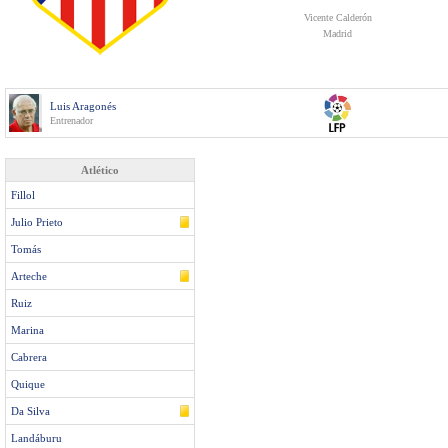
Vicente Calderón
Madrid
Luis Aragonés
Entrenador
Atlético
Fillol
Julio Prieto
Tomás
Arteche
Ruiz
Marina
Cabrera
Quique
Da Silva
Landáburu