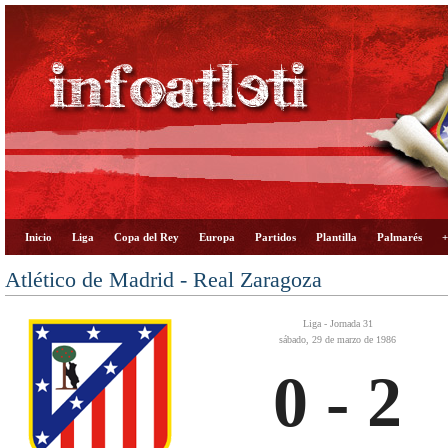
Inicio
Liga
Copa del Rey
Europa
Partidos
Plantilla
Palmarés
+
Atlético de Madrid - Real Zaragoza
Liga - Jornada 31
sábado, 29 de marzo de 1986
0 - 2