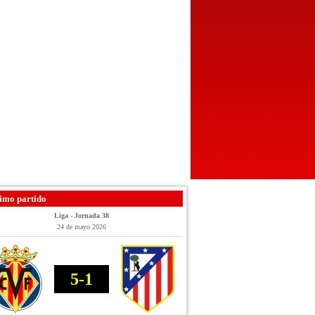
imo partido
Liga - Jornada 38
24 de mayo 2026
5-1