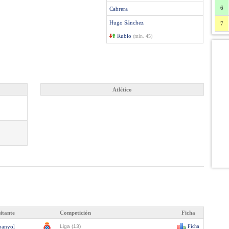
6
Cabrera
Hugo Sánchez
7
Rubio
(min. 45)
Atlético
sitante
Competición
Ficha
panyol
Liga (13)
Ficha