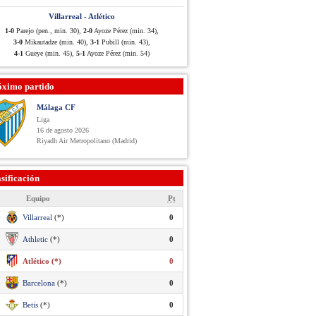
Villarreal - Atlético
1-0
Parejo (pen., min. 30),
2-0
Ayoze Pérez (min. 34),
3-0
Mikautadze (min. 40),
3-1
Pubill (min. 43),
4-1
Gueye (min. 45),
5-1
Ayoze Pérez (min. 54)
óximo partido
Málaga CF
Liga
16 de agosto 2026
Riyadh Air Metropolitano (Madrid)
sificación
Equipo
Pt
Villarreal
(*)
0
Athletic
(*)
0
Atlético (*)
0
Barcelona
(*)
0
Betis
(*)
0