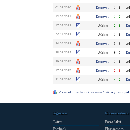
01-03-2020
Espanyol
1 - 1
Atl
12-09-2021
Espanyol
1 - 2
Atl
17-04-2022
Atlético
2 - 1
Es
06-11-2022
Atlético
1 - 1
Es
24-05-2023
Espanyol
3 - 3
Atl
28-08-2024
Atlético
0 - 0
Es
29-03-2025
Espanyol
1 - 1
Atl
17-08-2025
Espanyol
2 - 1
Atl
21-02-2026
Atlético
4 - 2
Es
Ver estadísticas de partidos entre Atlético y Espanyol
Síguenos
Recomendamo
Twitter
Forza Atleti
Facebook
Flashscore.es