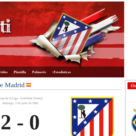
tidos
Plantilla
Palmarés
+Estadísticas
de Madrid
Últ
opa de la Liga - Semifinal (Vuelta)
domingo, 2 de junio de 1985
2 - 0