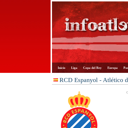
Inicio
Liga
Copa del Rey
Europa
Par
RCD Espanyol - Atlético 
C