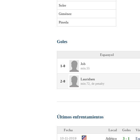
Soler
Giménez
Pineda
Goles
Espanyol
Job
1-0
min.55
Lauridsen
2-0
min.72, de penalty
Últimos enfrentamientos
Fecha
Local
Goles
Vi
10-11-2019
Atlético
3 - 1
Es