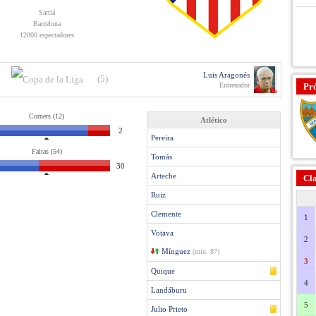
Sarriá
Barcelona
12000 espectadores
Luis Aragonés
(5)
Entrenador
Pr
Corners (12)
Atlético
2
Pereira
Faltas (54)
Tomás
30
Arteche
Cla
Ruiz
Clemente
1
Votava
2
Mínguez
(min. 87)
3
Quique
4
Landáburu
5
Julio Prieto