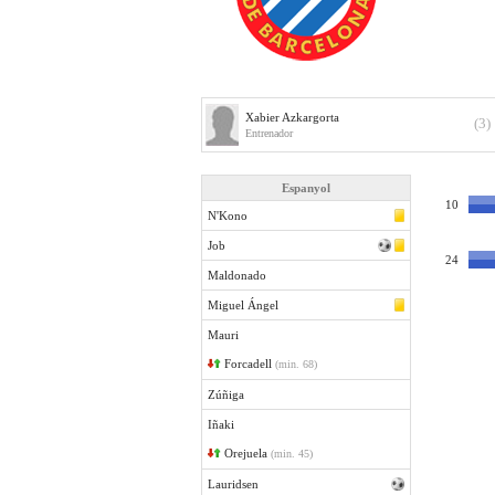
Xabier Azkargorta
(3)
Entrenador
Espanyol
10
N'Kono
Job
24
Maldonado
Miguel Ángel
Mauri
Forcadell
(min. 68)
Zúñiga
Iñaki
Orejuela
(min. 45)
Lauridsen