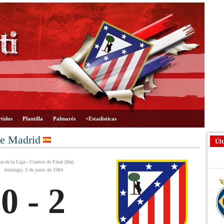
tidos
Plantilla
Palmarés
+Estadísticas
de Madrid
Últ
a de la Liga - Cuartos de Final (Ida)
domingo, 3 de junio de 1984
0 - 2