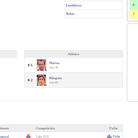
6
Landáburu
Rubio
7
Atlético
Marina
0-1
min.46
Mínguez
0-2
min.89
sitante
Competición
Ficha
panyol
Liga (13)
Ficha