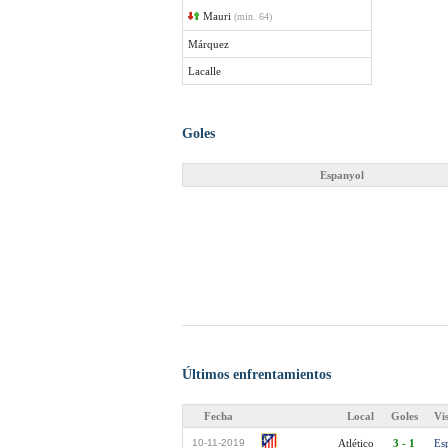
Mauri
(min. 64)
Márquez
Lacalle
Goles
Espanyol
Últimos enfrentamientos
Fecha
Local
Goles
Vi
10-11-2019
Atlético
3 - 1
Es