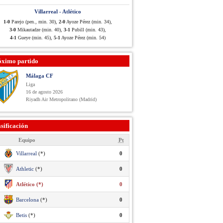
Villarreal - Atlético
1-0
Parejo (pen., min. 30),
2-0
Ayoze Pérez (min. 34),
3-0
Mikautadze (min. 40),
3-1
Pubill (min. 43),
4-1
Gueye (min. 45),
5-1
Ayoze Pérez (min. 54)
óximo partido
Málaga CF
Liga
16 de agosto 2026
Riyadh Air Metropolitano (Madrid)
sificación
Equipo
Pt
Villarreal
(*)
0
Athletic
(*)
0
Atlético (*)
0
Barcelona
(*)
0
Betis
(*)
0