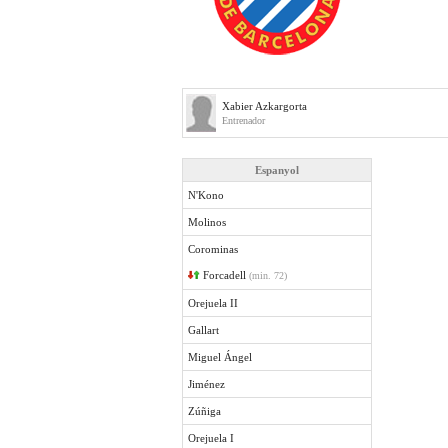
Xabier Azkargorta
Entrenador
Espanyol
N'Kono
Molinos
Corominas
Forcadell
(min. 72)
Orejuela II
Gallart
Miguel Ángel
Jiménez
Zúñiga
Orejuela I