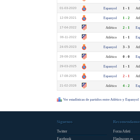
01-03-2020
Espanyol
1 - 1
Atl
12-09-2021
Espanyol
1 - 2
Atl
17-04-2022
Atlético
2 - 1
Es
06-11-2022
Atlético
1 - 1
Es
24-05-2023
Espanyol
3 - 3
Atl
28-08-2024
Atlético
0 - 0
Es
29-03-2025
Espanyol
1 - 1
Atl
17-08-2025
Espanyol
2 - 1
Atl
21-02-2026
Atlético
4 - 2
Es
Ver estadísticas de partidos entre Atlético y Espanyol
Síguenos
Recomendamo
Twitter
Forza Atleti
Facebook
Flashscore.es