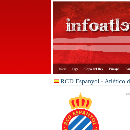
Inicio
Liga
Copa del Rey
Europa
Par
RCD Espanyol - Atlético 
Cop