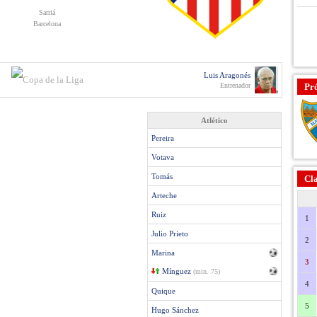
Sarriá
Barcelona
Luis Aragonés
Entrenador
Pr
Atlético
Pereira
Votava
Tomás
Cla
Arteche
Ruiz
1
Julio Prieto
2
Marina
3
Mínguez
(min. 75)
4
Quique
5
Hugo Sánchez