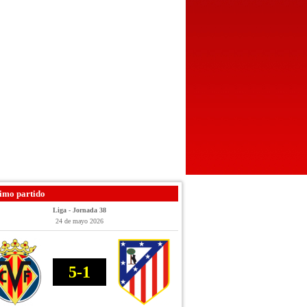
imo partido
Liga - Jornada 38
24 de mayo 2026
5-1