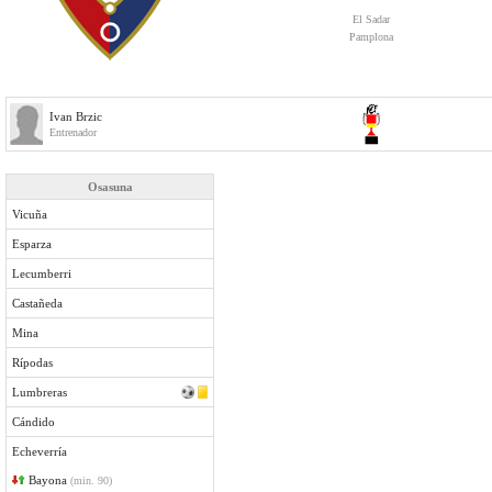
El Sadar
Pamplona
Ivan Brzic
Entrenador
Osasuna
Vicuña
Esparza
Lecumberri
Castañeda
Mina
Rípodas
Lumbreras
Cándido
Echeverría
Bayona
(min. 90)