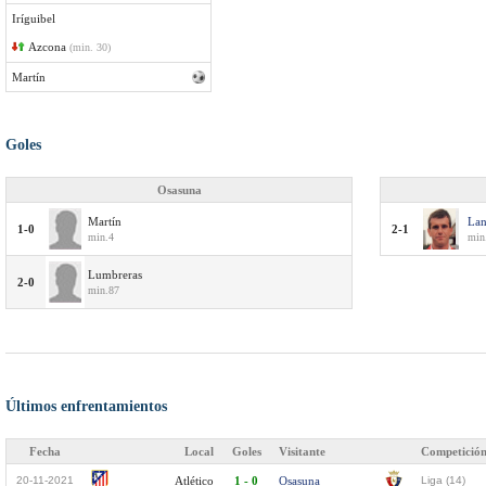
Iríguibel
Azcona
(min. 30)
Martín
Goles
Osasuna
Martín
Lan
1-0
2-1
min.4
min
Lumbreras
2-0
min.87
Últimos enfrentamientos
Fecha
Local
Goles
Visitante
Competició
20-11-2021
Atlético
1 - 0
Osasuna
Liga (14)