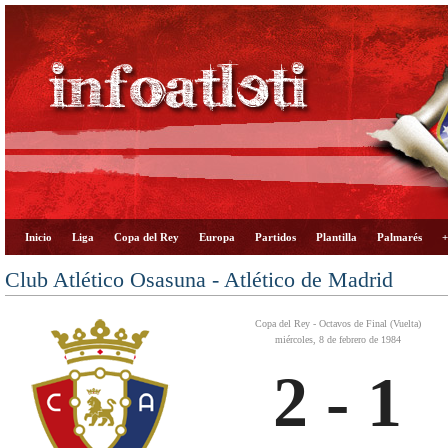
Inicio
Liga
Copa del Rey
Europa
Partidos
Plantilla
Palmarés
+
Club Atlético Osasuna - Atlético de Madrid
Copa del Rey - Octavos de Final (Vuelta)
miércoles, 8 de febrero de 1984
2 - 1