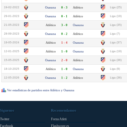
19-02-2022
Osasuna
0 - 3
Atlético
Liga (25)
29-01-2023
Osasuna
0 - 1
Atlético
Liga (19)
21-05-2023
Atlético
3 - 0
Osasuna
Liga (35)
28-09-2023
Osasuna
0 - 2
Atlético
Liga (7)
19-05-2024
Atlético
1 - 4
Osasuna
Liga (37)
12-01-2025
Atlético
1 - 0
Osasuna
Liga (19)
15-05-2025
Osasuna
2 - 0
Atlético
Liga (36)
18-10-2025
Atlético
1 - 0
Osasuna
Liga (9)
12-05-2026
Osasuna
1 - 2
Atlético
Liga (36)
Ver estadísticas de partidos entre Atlético y Osasuna
Síguenos
Recomendamos
Twitter
Forza Atleti
Facebook
Flashscore.es