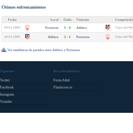
Últimos enfrentamientos
Fecha
Local
Goles
Visitante
Competició
09-01-1980
Portuense
1 - 4
Atlético
Copa del Rey
16-01-1980
Atlético
3 - 1
Portuense
Copa del Rey
Ver estadísticas de partidos entre Atlético y Portuense
Síguenos
Recomendamos
Twitter
Forza Atleti
Facebook
Flashscore.es
Instagram
Youtube