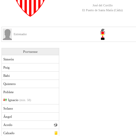
José del Cuvillo
El Puerto de Santa María (Cádiz)
Entrenador
Portuense
Simeón
Puig
Babi
Quintero
Poblete
Ignacio
(min. 58)
Solano
Ángel
Acedo
Calzado