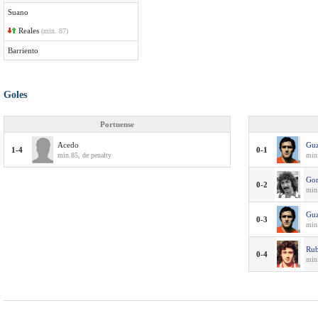
Suano
Reales
(min. 87)
Barriento
Goles
Portuense
Acedo
Gu
1-4
0-1
min.85, de penalty
min
Gon
0-2
min
Gu
0-3
min
Rub
0-4
min