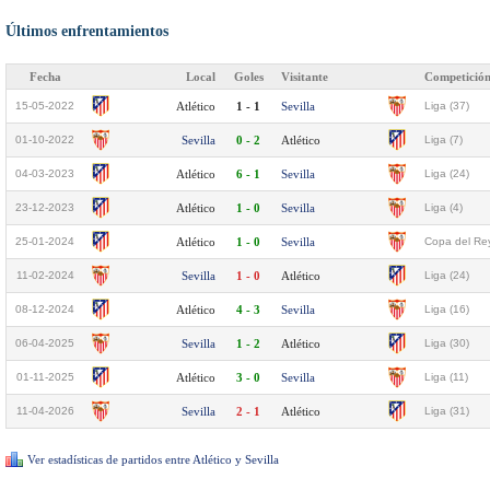
Últimos enfrentamientos
Fecha
Local
Goles
Visitante
Competició
15-05-2022
Atlético
1 - 1
Sevilla
Liga (37)
01-10-2022
Sevilla
0 - 2
Atlético
Liga (7)
04-03-2023
Atlético
6 - 1
Sevilla
Liga (24)
23-12-2023
Atlético
1 - 0
Sevilla
Liga (4)
25-01-2024
Atlético
1 - 0
Sevilla
Copa del Rey
11-02-2024
Sevilla
1 - 0
Atlético
Liga (24)
08-12-2024
Atlético
4 - 3
Sevilla
Liga (16)
06-04-2025
Sevilla
1 - 2
Atlético
Liga (30)
01-11-2025
Atlético
3 - 0
Sevilla
Liga (11)
11-04-2026
Sevilla
2 - 1
Atlético
Liga (31)
Ver estadísticas de partidos entre Atlético y Sevilla