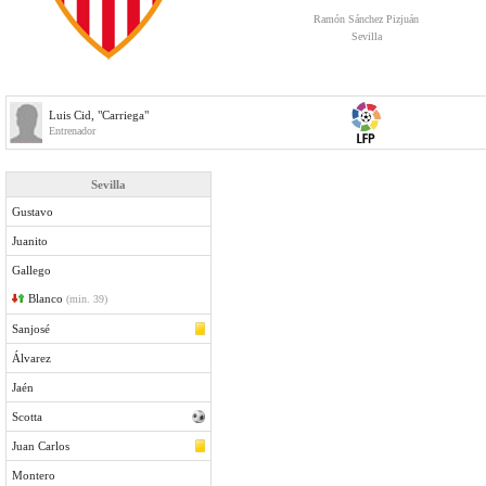
Ramón Sánchez Pizjuán
Sevilla
Luis Cid, "Carriega"
Entrenador
Sevilla
Gustavo
Juanito
Gallego
Blanco
(min. 39)
Sanjosé
Álvarez
Jaén
Scotta
Juan Carlos
Montero