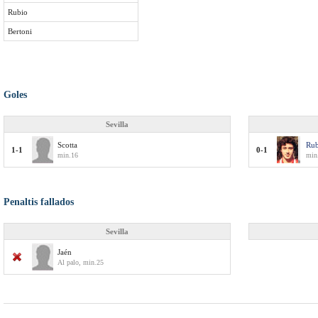
Rubio
Bertoni
Goles
Sevilla
Scotta
Rub
1-1
0-1
min.16
min
Penaltis fallados
Sevilla
Jaén
Al palo, min.25