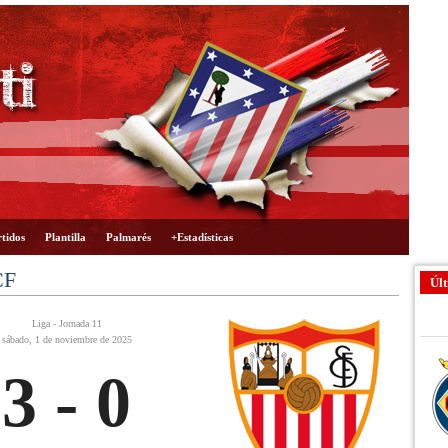
tidos
Plantilla
Palmarés
+Estadísticas
CF
Últ
Liga - Jornada 11
sábado, 1 de noviembre de 2025
3 - 0