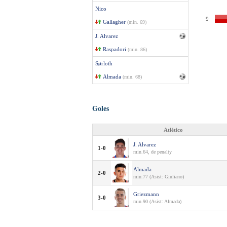
Nico
9
Gallagher
(min. 69)
J. Alvarez
Raspadori
(min. 86)
Sørloth
Almada
(min. 68)
Goles
Atlético
J. Alvarez
1-0
min.64, de penalty
Almada
2-0
min.77 (Asist: Giuliano)
Griezmann
3-0
min.90 (Asist: Almada)