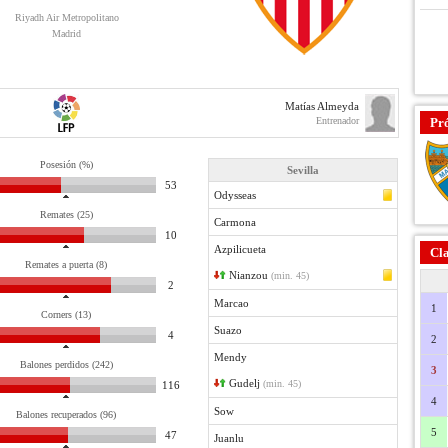
Riyadh Air Metropolitano
Madrid
Matías Almeyda
Entrenador
Pr
Posesión (%)
Sevilla
53
Odysseas
Remates (25)
Carmona
10
Azpilicueta
Cla
Remates a puerta (8)
Nianzou
(min. 45)
2
Marcao
1
Corners (13)
Suazo
4
2
Mendy
Balones perdidos (242)
3
Gudelj
(min. 45)
116
4
Sow
Balones recuperados (96)
5
47
Juanlu