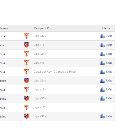
sitante
Competición
Ficha
illa
Liga (37)
Ficha
ético
Liga (7)
Ficha
illa
Liga (24)
Ficha
illa
Liga (4)
Ficha
illa
Copa del Rey (Cuartos de Final)
Ficha
ético
Liga (24)
Ficha
illa
Liga (16)
Ficha
ético
Liga (30)
Ficha
illa
Liga (11)
ético
Liga (31)
Ficha