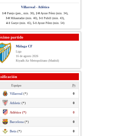
Villarreal - Atlético
1-0
Parejo (pen., min. 30),
2-0
Ayoze Pérez (min. 34),
3-0
Mikautadze (min. 40),
3-1
Pubill (min. 43),
4-1
Gueye (min. 45),
5-1
Ayoze Pérez (min. 54)
óximo partido
Málaga CF
Liga
16 de agosto 2026
Riyadh Air Metropolitano (Madrid)
sificación
Equipo
Pt
Villarreal
(*)
0
Athletic
(*)
0
Atlético (*)
0
Barcelona
(*)
0
Betis
(*)
0