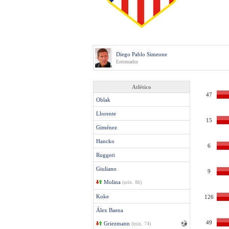
Diego Pablo Simeone
Entrenador
Atlético
47
Oblak
Llorente
15
Giménez
Hancko
6
Ruggeri
Giuliano
9
Molina
(min. 86)
Koke
126
Álex Baena
49
Griezmann
(min. 74)