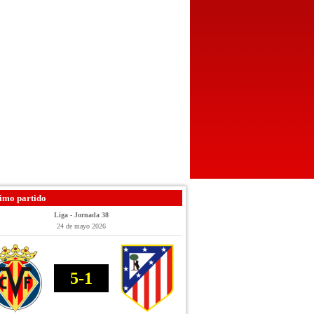
imo partido
Liga - Jornada 38
24 de mayo 2026
5-1