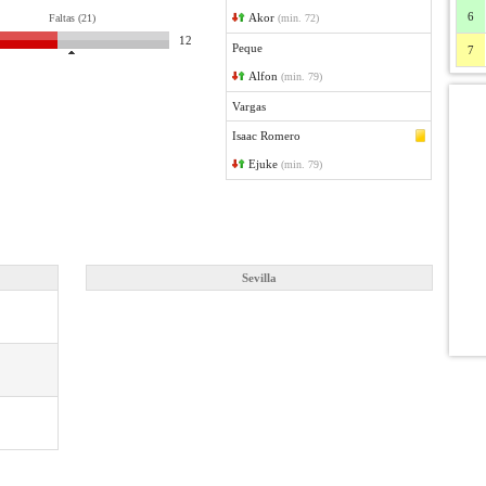
6
Akor
Faltas (21)
(min. 72)
12
Peque
7
Alfon
(min. 79)
Vargas
Isaac Romero
Ejuke
(min. 79)
Sevilla