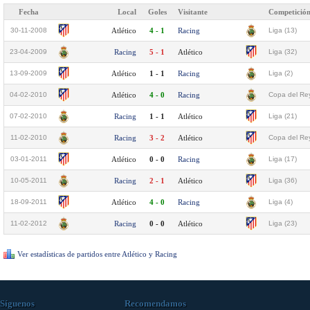
Fecha
Local
Goles
Visitante
Competició
30-11-2008
Atlético
4 - 1
Racing
Liga (13)
23-04-2009
Racing
5 - 1
Atlético
Liga (32)
13-09-2009
Atlético
1 - 1
Racing
Liga (2)
04-02-2010
Atlético
4 - 0
Racing
Copa del Rey
07-02-2010
Racing
1 - 1
Atlético
Liga (21)
11-02-2010
Racing
3 - 2
Atlético
Copa del Rey
03-01-2011
Atlético
0 - 0
Racing
Liga (17)
10-05-2011
Racing
2 - 1
Atlético
Liga (36)
18-09-2011
Atlético
4 - 0
Racing
Liga (4)
11-02-2012
Racing
0 - 0
Atlético
Liga (23)
Ver estadísticas de partidos entre Atlético y Racing
Síguenos
Recomendamos