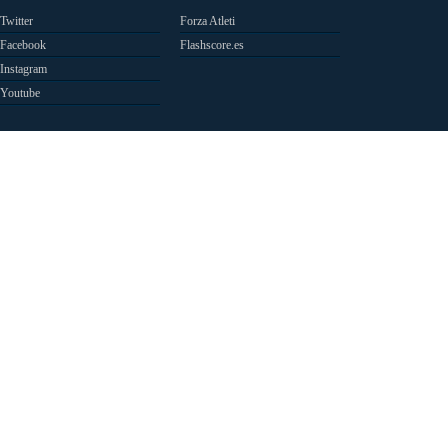
Twitter
Forza Atleti
Facebook
Flashscore.es
Instagram
Youtube