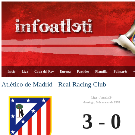
Inicio
Liga
Copa del Rey
Europa
Partidos
Plantilla
Palmarés
+
Atlético de Madrid - Real Racing Club
Liga - Jornada 24
domingo, 5 de marzo de 1978
3 - 0