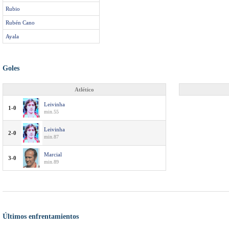
Rubio
Rubén Cano
Ayala
Goles
Atlético
Leivinha
1-0
min.55
Leivinha
2-0
min.87
Marcial
3-0
min.89
Últimos enfrentamientos