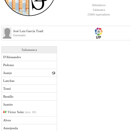
Helmántico
Salamanca
23000 espectadores
José Luis García Traid
Entrenador
Salamanca
D'Alessandro
Pedraza
Juanjo
Lanchas
Tomé
Bustillo
Juanito
Víctor Soler
(min. 89)
Alves
Ameijenda