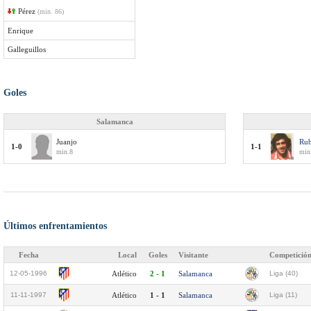
Pérez
(min. 86)
Enrique
Galleguillos
Goles
Salamanca
Juanjo
Ru
1-0
1-1
min.8
min
Últimos enfrentamientos
Fecha
Local
Goles
Visitante
Competició
12-05-1996
Atlético
2 - 1
Salamanca
Liga (40)
11-11-1997
Atlético
1 - 1
Salamanca
Liga (11)