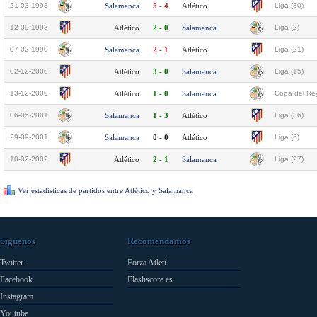
21-03-1998
Salamanca
5 - 4
Atlético
Liga (30)
12-09-1998
Atlético
2 - 0
Salamanca
Liga (2)
07-02-1999
Salamanca
2 - 1
Atlético
Liga (21)
02-12-2000
Atlético
3 - 0
Salamanca
Liga (15)
13-12-2000
Atlético
1 - 0
Salamanca
Copa del Rey
06-05-2001
Salamanca
1 - 3
Atlético
Liga (36)
29-09-2001
Salamanca
0 - 0
Atlético
Liga (6)
10-02-2002
Atlético
2 - 1
Salamanca
Liga (27)
Ver estadísticas de partidos entre Atlético y Salamanca
Síguenos
Recomendamos
Twitter
Forza Atleti
Facebook
Flashscore.es
Instagram
Youtube