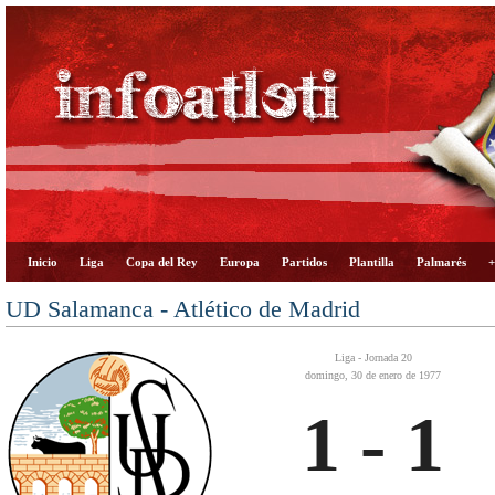
Inicio
Liga
Copa del Rey
Europa
Partidos
Plantilla
Palmarés
+
UD Salamanca - Atlético de Madrid
Liga - Jornada 20
domingo, 30 de enero de 1977
1 - 1