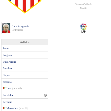
Vicente Calderón
Madrid
Luis Aragonés
Entrenador
Atlético
Reina
Fraguas
Luis Pereira
Eusebio
Capón
Heredia
Leal
(min. 45)
Leivinha
Bermejo
Marcelino
(min. 35)