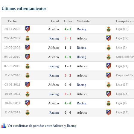
Últimos enfrentamientos
Fecha
Local
Goles
Visitante
Competició
30-11-2008
Atlético
4 - 1
Racing
Liga (13)
23-04-2009
Racing
5 - 1
Atlético
Liga (32)
13-09-2009
Atlético
1 - 1
Racing
Liga (2)
04-02-2010
Atlético
4 - 0
Racing
Copa del Rey
07-02-2010
Racing
1 - 1
Atlético
Liga (21)
11-02-2010
Racing
3 - 2
Atlético
Copa del Rey
03-01-2011
Atlético
0 - 0
Racing
Liga (17)
10-05-2011
Racing
2 - 1
Atlético
Liga (36)
18-09-2011
Atlético
4 - 0
Racing
Liga (4)
11-02-2012
Racing
0 - 0
Atlético
Liga (23)
Ver estadísticas de partidos entre Atlético y Racing