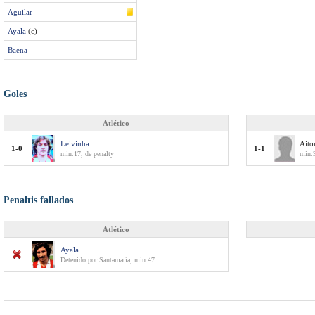
Aguilar
Ayala
(c)
Baena
Goles
Atlético
Leivinha
Aito
1-0
1-1
min.17, de penalty
min.
Penaltis fallados
Atlético
Ayala
Detenido por Santamaría, min.47