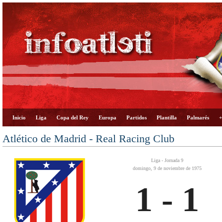
Inicio
Liga
Copa del Rey
Europa
Partidos
Plantilla
Palmarés
+
Atlético de Madrid - Real Racing Club
Liga - Jornada 9
domingo, 9 de noviembre de 1975
1 - 1