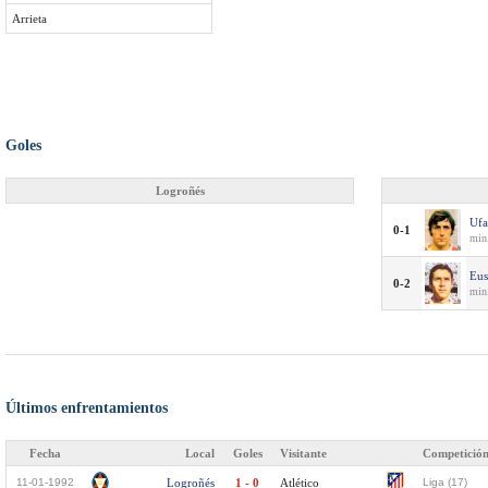
Arrieta
Goles
Logroñés
Ufa
0-1
min
Eus
0-2
min
Últimos enfrentamientos
Fecha
Local
Goles
Visitante
Competició
11-01-1992
Logroñés
1 - 0
Atlético
Liga (17)