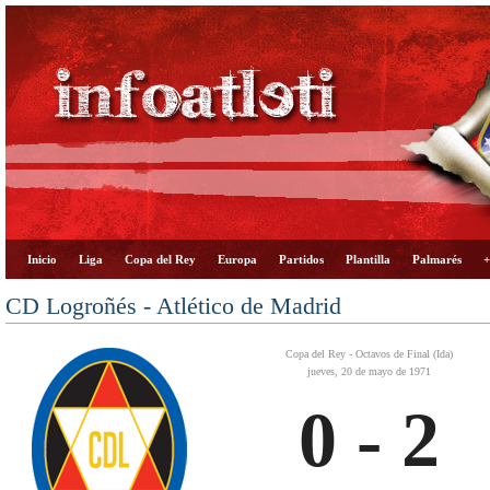
Inicio
Liga
Copa del Rey
Europa
Partidos
Plantilla
Palmarés
+
CD Logroñés - Atlético de Madrid
Copa del Rey - Octavos de Final (Ida)
jueves, 20 de mayo de 1971
0 - 2