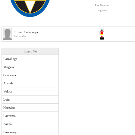
Las Gaunas
Logroño
Román Galarraga
Entrenador
Logroñés
Larrañaga
Múgica
Corcuera
Aranda
Velata
Luisi
Hernáez
Lavernia
Baena
Barasategui