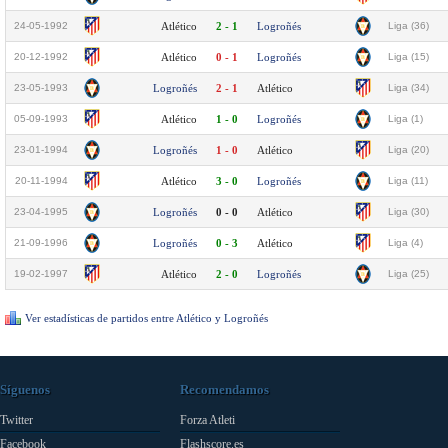
24-05-1992
Atlético
2 - 1
Logroñés
Liga (36)
20-12-1992
Atlético
0 - 1
Logroñés
Liga (15)
23-05-1993
Logroñés
2 - 1
Atlético
Liga (34)
05-09-1993
Atlético
1 - 0
Logroñés
Liga (1)
23-01-1994
Logroñés
1 - 0
Atlético
Liga (20)
20-11-1994
Atlético
3 - 0
Logroñés
Liga (11)
23-04-1995
Logroñés
0 - 0
Atlético
Liga (30)
21-09-1996
Logroñés
0 - 3
Atlético
Liga (4)
19-02-1997
Atlético
2 - 0
Logroñés
Liga (25)
Ver estadísticas de partidos entre Atlético y Logroñés
Síguenos
Recomendamos
Twitter
Forza Atleti
Facebook
Flashscore.es