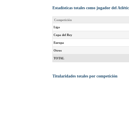
Estadísticas totales como jugador del Atlét
Competición
Liga
Copa del Rey
Europa
Otros
TOTAL
Titularidades totales por competición