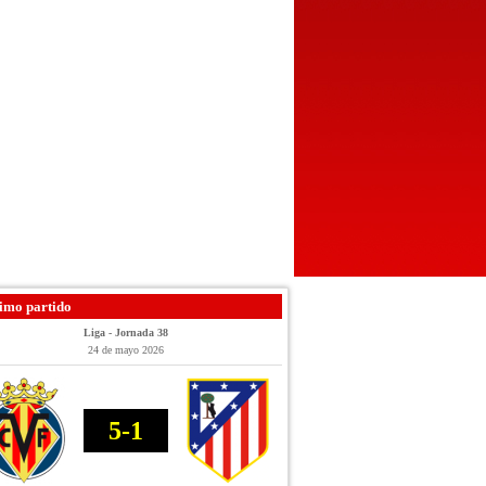
imo partido
Liga - Jornada 38
24 de mayo 2026
5-1