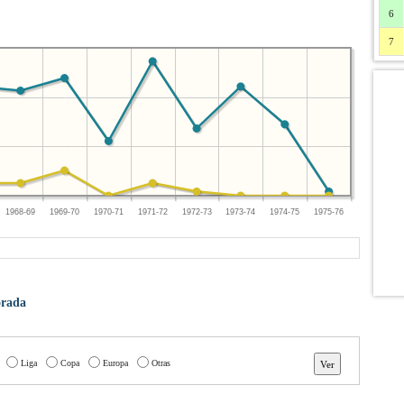
6
7
1968-69
1969-70
1970-71
1971-72
1972-73
1973-74
1974-75
1975-76
orada
Liga
Copa
Europa
Otras