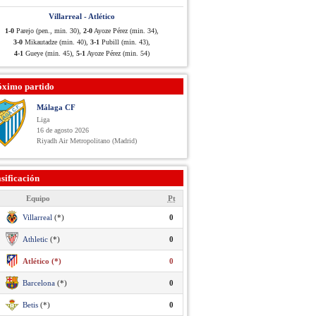
Villarreal - Atlético
1-0
Parejo (pen., min. 30),
2-0
Ayoze Pérez (min. 34),
3-0
Mikautadze (min. 40),
3-1
Pubill (min. 43),
4-1
Gueye (min. 45),
5-1
Ayoze Pérez (min. 54)
óximo partido
Málaga CF
Liga
16 de agosto 2026
Riyadh Air Metropolitano (Madrid)
sificación
Equipo
Pt
Villarreal
(*)
0
Athletic
(*)
0
Atlético (*)
0
Barcelona
(*)
0
Betis
(*)
0