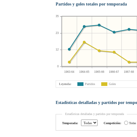
Partidos y goles totales por temporada
35
23
12
0
1963-64
1964-65
1965-66
1966-67
1967-68
Leyenda:
Partidos
Goles
Estadísticas detalladas y partidos por temp
Estadísticas detalladas y partidos por temporada
Temporada:
Competición:
Todas