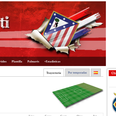
tidos
Plantilla
Palmarés
+Estadísticas
Por temporadas
Trayectoria
Últ