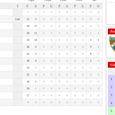
Liga
Copa
Cont.
Otro
Int.
€
P
G
P
G
P
G
P
G
P
G
0
0
0
0
0
0
0
0
0
0
Ced.
12
3
0
0
0
0
0
0
0
0
28
17
0
0
0
0
0
0
0
0
Pr
29
11
0
0
0
0
0
0
0
0
24
10
0
0
0
0
0
0
3
1
26
3
0
0
0
0
0
0
3
0
25
3
0
0
0
0
0
0
6
0
28
6
0
0
0
0
0
0
2
0
Cla
13
0
0
0
0
0
0
0
0
0
32
3
0
0
0
0
0
0
0
0
1
16
1
0
0
0
0
0
0
0
0
2
26
0
0
0
0
0
0
0
0
0
3
17
0
0
0
0
0
0
0
0
0
1
0
0
0
0
0
0
0
0
0
4
5