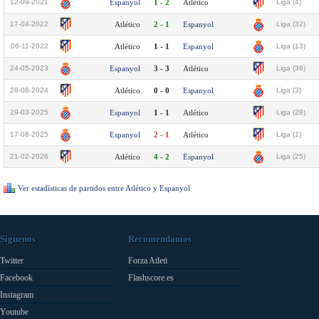
12-09-2021
Espanyol
1 - 2
Atlético
Liga (4)
17-04-2022
Atlético
2 - 1
Espanyol
Liga (32)
06-11-2022
Atlético
1 - 1
Espanyol
Liga (13)
24-05-2023
Espanyol
3 - 3
Atlético
Liga (36)
28-08-2024
Atlético
0 - 0
Espanyol
Liga (3)
29-03-2025
Espanyol
1 - 1
Atlético
Liga (29)
17-08-2025
Espanyol
2 - 1
Atlético
Liga (1)
21-02-2026
Atlético
4 - 2
Espanyol
Liga (25)
Ver estadísticas de partidos entre Atlético y Espanyol
Síguenos
Recomendamos
Twitter
Forza Atleti
Facebook
Flashscore.es
Instagram
Youtube