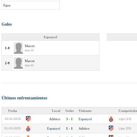
Egea
Goles
Espanyol
Marcet
1-0
min.10
Marcet
2-0
min.65
Últimos enfrentamientos
Fecha
Local
Goles
Visitante
Competició
10-11-2019
Atlético
3 - 1
Espanyol
Liga (13)
01-03-2020
Espanyol
1 - 1
Atlético
Liga (26)