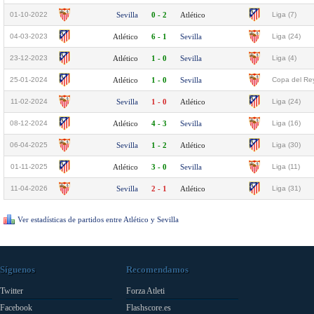
01-10-2022
Sevilla
0 - 2
Atlético
Liga (7)
04-03-2023
Atlético
6 - 1
Sevilla
Liga (24)
23-12-2023
Atlético
1 - 0
Sevilla
Liga (4)
25-01-2024
Atlético
1 - 0
Sevilla
Copa del Rey
11-02-2024
Sevilla
1 - 0
Atlético
Liga (24)
08-12-2024
Atlético
4 - 3
Sevilla
Liga (16)
06-04-2025
Sevilla
1 - 2
Atlético
Liga (30)
01-11-2025
Atlético
3 - 0
Sevilla
Liga (11)
11-04-2026
Sevilla
2 - 1
Atlético
Liga (31)
Ver estadísticas de partidos entre Atlético y Sevilla
Síguenos
Recomendamos
Twitter
Forza Atleti
Facebook
Flashscore.es