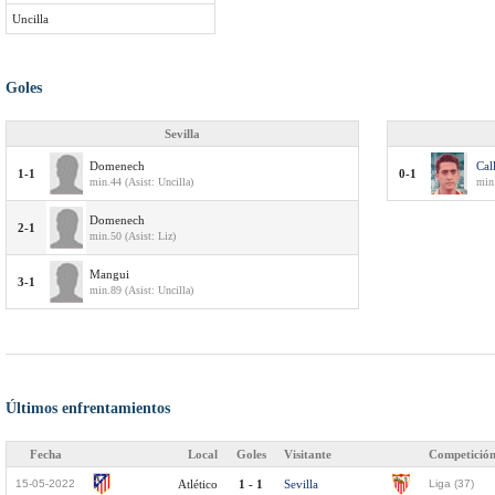
Uncilla
Goles
Sevilla
Domenech
Cal
1-1
0-1
min.44 (Asist: Uncilla)
min.
Domenech
2-1
min.50 (Asist: Liz)
Mangui
3-1
min.89 (Asist: Uncilla)
Últimos enfrentamientos
Fecha
Local
Goles
Visitante
Competició
15-05-2022
Atlético
1 - 1
Sevilla
Liga (37)