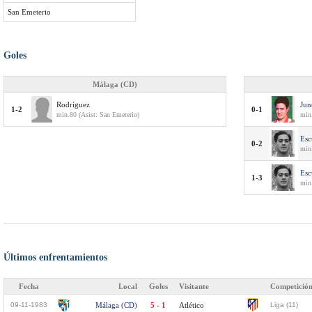
San Emeterio
Goles
Málaga (CD)
Rodríguez
Jun
1-2
0-1
min.80 (Asist: San Emeterio)
min
Esc
0-2
min.
Esc
1-3
min
Últimos enfrentamientos
Fecha
Local
Goles
Visitante
Competició
09-11-1983
Málaga (CD)
5 - 1
Atlético
Liga (11)