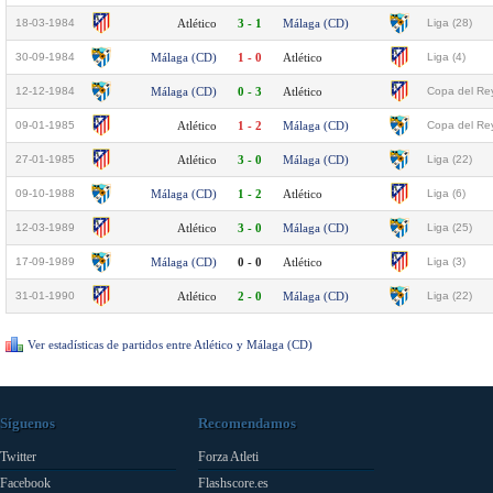
18-03-1984
Atlético
3 - 1
Málaga (CD)
Liga (28)
30-09-1984
Málaga (CD)
1 - 0
Atlético
Liga (4)
12-12-1984
Málaga (CD)
0 - 3
Atlético
Copa del Rey
09-01-1985
Atlético
1 - 2
Málaga (CD)
Copa del Rey
27-01-1985
Atlético
3 - 0
Málaga (CD)
Liga (22)
09-10-1988
Málaga (CD)
1 - 2
Atlético
Liga (6)
12-03-1989
Atlético
3 - 0
Málaga (CD)
Liga (25)
17-09-1989
Málaga (CD)
0 - 0
Atlético
Liga (3)
31-01-1990
Atlético
2 - 0
Málaga (CD)
Liga (22)
Ver estadísticas de partidos entre Atlético y Málaga (CD)
Síguenos
Recomendamos
Twitter
Forza Atleti
Facebook
Flashscore.es