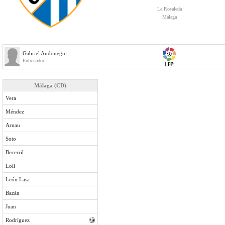
La Rosaleda
Málaga
Gabriel Andonegui
Entrenador
Málaga (CD)
Vera
Méndez
Arnau
Soto
Becerril
Loli
León Lasa
Bazán
Juan
Rodríguez