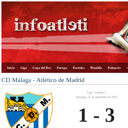
Inicio
Liga
Copa del Rey
Europa
Partidos
Plantilla
Palmarés
+
CD Málaga - Atlético de Madrid
Liga - Jornada 2
domingo, 21 de septiembre de 1952
1 - 3