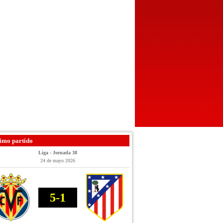
imo partido
Liga - Jornada 38
24 de mayo 2026
5-1