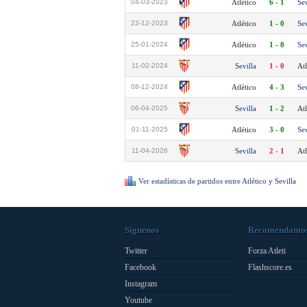
04-03-2023
Atlético
6 - 1
Sev
23-12-2023
Atlético
1 - 0
Sev
25-01-2024
Atlético
1 - 0
Sev
11-02-2024
Sevilla
1 - 0
Atl
08-12-2024
Atlético
4 - 3
Sev
06-04-2025
Sevilla
1 - 2
Atl
01-11-2025
Atlético
3 - 0
Sev
11-04-2026
Sevilla
2 - 1
Atl
Ver estadísticas de partidos entre Atlético y Sevilla
Síguenos
Recomendamo
Twitter
Forza Atleti
Facebook
Flashscore.es
Instagram
Youtube