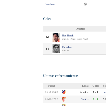
Escudero
Goles
Atlético
Ben Barek
1-0
min.18 (Asist: Pérez Payá)
Escudero
2-0
min.25
Últimos enfrentamientos
Fecha
Local
Goles
Vi
15-05-2022
Atlético
1 - 1
Sev
01-10-2022
Sevilla
0 - 2
Atl