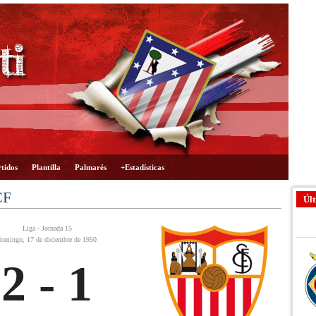
tidos
Plantilla
Palmarés
+Estadísticas
CF
Últ
Liga - Jornada 15
domingo, 17 de diciembre de 1950
2 - 1