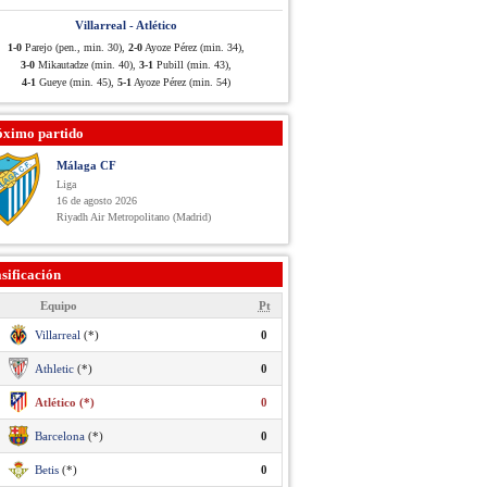
Villarreal - Atlético
1-0
Parejo (pen., min. 30),
2-0
Ayoze Pérez (min. 34),
3-0
Mikautadze (min. 40),
3-1
Pubill (min. 43),
4-1
Gueye (min. 45),
5-1
Ayoze Pérez (min. 54)
óximo partido
Málaga CF
Liga
16 de agosto 2026
Riyadh Air Metropolitano (Madrid)
sificación
Equipo
Pt
Villarreal
(*)
0
Athletic
(*)
0
Atlético (*)
0
Barcelona
(*)
0
Betis
(*)
0