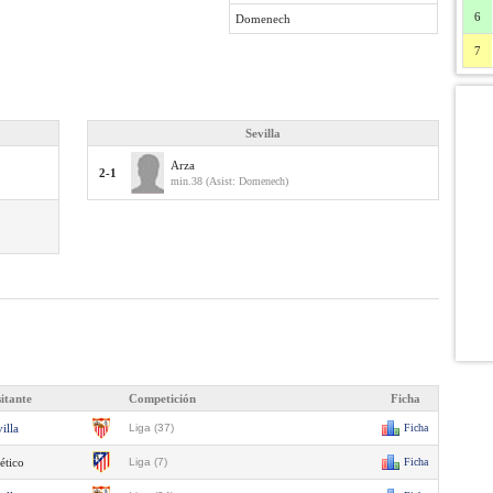
6
Domenech
7
Sevilla
Arza
2-1
min.38 (Asist: Domenech)
sitante
Competición
Ficha
illa
Liga (37)
Ficha
ético
Liga (7)
Ficha