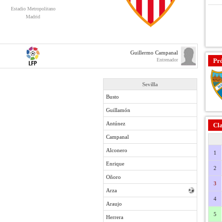
Estadio Metropolitano
Madrid
Guillermo Campanal
Entrenador
Pr
Sevilla
Busto
Guillamón
Antúnez
Cla
Campanal
Alconero
1
Enrique
2
Oñoro
3
Arza
4
Araujo
5
Herrera