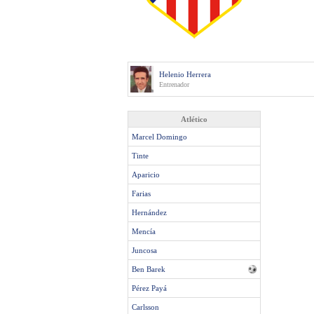
Helenio Herrera
Entrenador
Atlético
Marcel Domingo
Tinte
Aparicio
Farias
Hernández
Mencía
Juncosa
Ben Barek
Pérez Payá
Carlsson