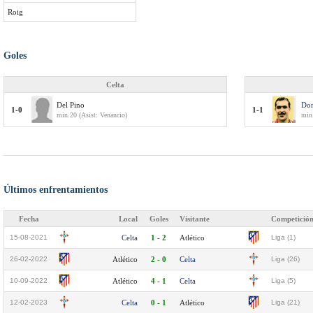
Roig
Goles
Celta
Del Pino
Do
1-0
1-1
min.20 (Asist: Venancio)
min
Últimos enfrentamientos
Fecha
Local
Goles
Visitante
Competició
15-08-2021
Celta
1 - 2
Atlético
Liga (1)
26-02-2022
Atlético
2 - 0
Celta
Liga (26)
10-09-2022
Atlético
4 - 1
Celta
Liga (5)
12-02-2023
Celta
0 - 1
Atlético
Liga (21)