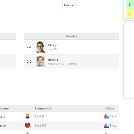
6
Cuesta
7
Atlético
Elícegui
2-1
min.38
Arocha
2-2
min.43 (Asist: Lafuente)
sitante
Competición
Ficha
cing
Liga (13)
Ficha
ético
Liga (32)
Ficha