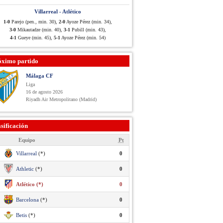
Villarreal - Atlético
1-0
Parejo (pen., min. 30),
2-0
Ayoze Pérez (min. 34),
3-0
Mikautadze (min. 40),
3-1
Pubill (min. 43),
4-1
Gueye (min. 45),
5-1
Ayoze Pérez (min. 54)
óximo partido
Málaga CF
Liga
16 de agosto 2026
Riyadh Air Metropolitano (Madrid)
sificación
Equipo
Pt
Villarreal
(*)
0
Athletic
(*)
0
Atlético (*)
0
Barcelona
(*)
0
Betis
(*)
0