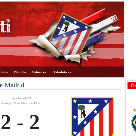
tidos
Plantilla
Palmarés
+Estadísticas
de Madrid
Últ
Liga - Jornada 13
domingo, 24 de febrero de 1935
2 - 2