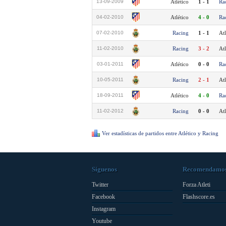
13-09-2009
Atlético
1 - 1
Ra
04-02-2010
Atlético
4 - 0
Ra
07-02-2010
Racing
1 - 1
Atl
11-02-2010
Racing
3 - 2
Atl
03-01-2011
Atlético
0 - 0
Ra
10-05-2011
Racing
2 - 1
Atl
18-09-2011
Atlético
4 - 0
Ra
11-02-2012
Racing
0 - 0
Atl
Ver estadísticas de partidos entre Atlético y Racing
Síguenos
Recomendamo
Twitter
Forza Atleti
Facebook
Flashscore.es
Instagram
Youtube