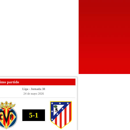
imo partido
Liga - Jornada 38
24 de mayo 2026
5-1