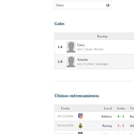
Cisco
Goles
Racing
Cisco
1-0
min.7 (Asist: Rivero)
Arteche
2-0
min.12 (Asist: Larrinaga)
Últimos enfrentamientos
Fecha
Local
Goles
Vi
30-11-2008
Atlético
4 - 1
Ra
23-04-2009
Racing
5 - 1
Atl