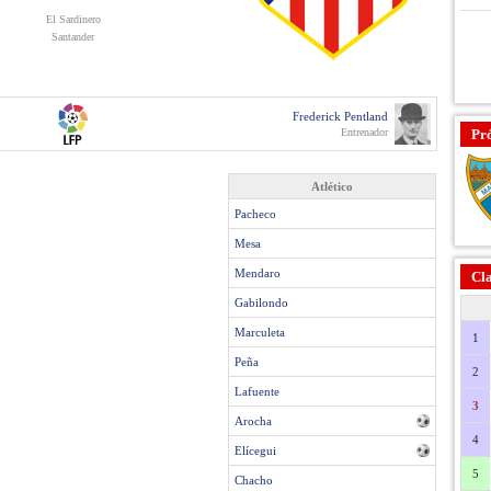
El Sardinero
Santander
Frederick Pentland
Entrenador
Pr
Atlético
Pacheco
Mesa
Mendaro
Cla
Gabilondo
Marculeta
1
Peña
2
Lafuente
3
Arocha
4
Elícegui
5
Chacho