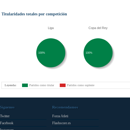
Titularidades totales por competición
Liga
Copa del Rey
100%
100%
Leyenda:
Partidos como titular
Partidos como suplente
Síguenos
Recomendamos
Twitter
Forza Atleti
Facebook
Flashscore.es