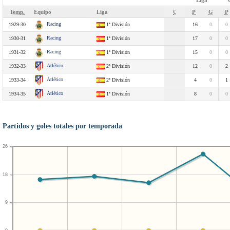
Liga
Temp.
Equipo
Liga
€
P
G
P
Racing
1929-30
1ª División
16
0
0
Racing
1930-31
1ª División
17
0
0
Racing
1931-32
1ª División
15
0
0
Atlético
1932-33
2ª División
12
0
2
Atlético
1933-34
2ª División
4
0
1
Atlético
1934-35
1ª División
8
0
0
Partidos y goles totales por temporada
26
18
9