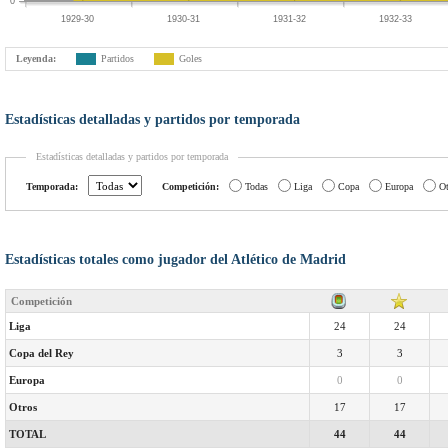
0
1929-30
1930-31
1931-32
1932-33
Leyenda:
Partidos
Goles
Estadísticas detalladas y partidos por temporada
Estadísticas detalladas y partidos por temporada
Temporada:
Competición:
Todas
Liga
Copa
Europa
Ot
Estadísticas totales como jugador del Atlético de Madrid
Competición
Liga
24
24
Copa del Rey
3
3
Europa
0
0
Otros
17
17
TOTAL
44
44