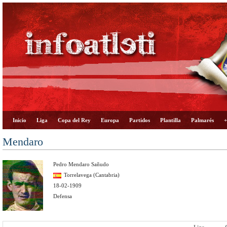
Inicio
Liga
Copa del Rey
Europa
Partidos
Plantilla
Palmarés
+
Mendaro
Pedro Mendaro Sañudo
Torrelavega (Cantabria)
18-02-1909
Defensa