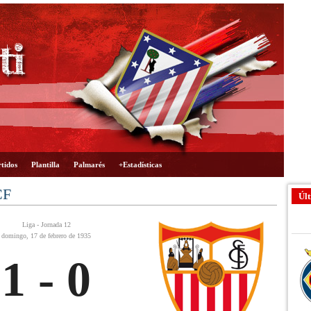
tidos
Plantilla
Palmarés
+Estadísticas
CF
Últ
Liga - Jornada 12
domingo, 17 de febrero de 1935
1 - 0