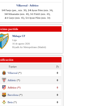
Villarreal - Atlético
1-0
Parejo (pen., min. 30),
2-0
Ayoze Pérez (min. 34),
3-0
Mikautadze (min. 40),
3-1
Pubill (min. 43),
4-1
Gueye (min. 45),
5-1
Ayoze Pérez (min. 54)
óximo partido
Málaga CF
Liga
16 de agosto 2026
Riyadh Air Metropolitano (Madrid)
sificación
Equipo
Pt
Villarreal
(*)
0
Athletic
(*)
0
Atlético (*)
0
Barcelona
(*)
0
Betis
(*)
0