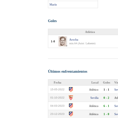
Marín
Goles
Atlético
Arocha
1-0
min.64 (Asist: Lafuente)
Últimos enfrentamientos
Fecha
Local
Goles
Vi
15-05-2022
Atlético
1 - 1
Sev
01-10-2022
Sevilla
0 - 2
Atl
04-03-2023
Atlético
6 - 1
Sev
23-12-2023
Atlético
1 - 0
Sev