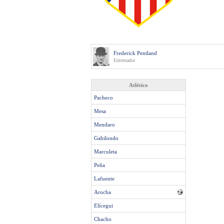
Frederick Pentland
Entrenador
Atlético
Pacheco
Mesa
Mendaro
Gabilondo
Marculeta
Peña
Lafuente
Arocha
Elícegui
Chacho