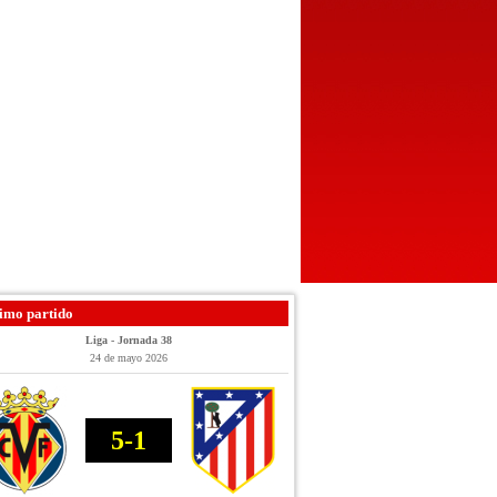
imo partido
Liga - Jornada 38
24 de mayo 2026
5-1