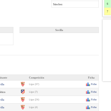
6
Sánchez
7
Sevilla
sitante
Competición
Ficha
illa
Liga (37)
Ficha
ético
Liga (7)
Ficha
illa
Liga (24)
Ficha
illa
Liga (4)
Ficha