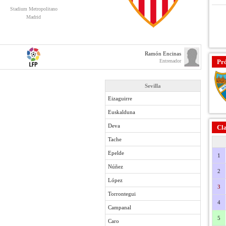
Stadium Metropolitano
Madrid
Ramón Encinas
Entrenador
Pr
Sevilla
Eizaguirre
Euskalduna
Deva
Cla
Tache
Epelde
1
Núñez
2
López
3
Torrontegui
4
Campanal
5
Caro