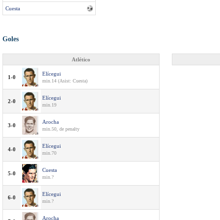
Cuesta
Goles
Atlético
Elícegui
1-0
min.14 (Asist: Cuesta)
Elícegui
2-0
min.19
Arocha
3-0
min.50, de penalty
Elícegui
4-0
min.70
Cuesta
5-0
min.?
Elícegui
6-0
min.?
Arocha