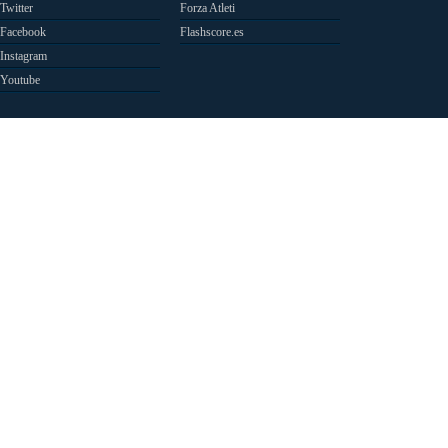
Twitter
Forza Atleti
Facebook
Flashscore.es
Instagram
Youtube