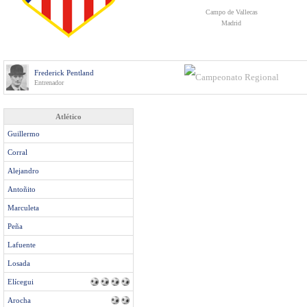
Campo de Vallecas
Madrid
Frederick Pentland
Entrenador
Atlético
Guillermo
Corral
Alejandro
Antoñito
Marculeta
Peña
Lafuente
Losada
Elícegui
Arocha