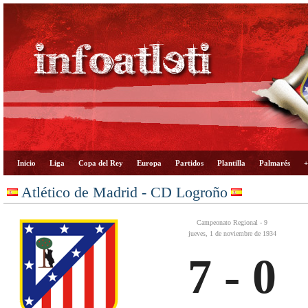
Inicio
Liga
Copa del Rey
Europa
Partidos
Plantilla
Palmarés
+
Atlético de Madrid - CD Logroño
Campeonato Regional - 9
jueves, 1 de noviembre de 1934
7 - 0