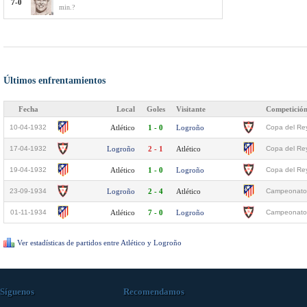
7-0
min.?
Últimos enfrentamientos
Fecha
Local
Goles
Visitante
Competició
10-04-1932
Atlético
1 - 0
Logroño
Copa del Rey
17-04-1932
Logroño
2 - 1
Atlético
Copa del Rey
19-04-1932
Atlético
1 - 0
Logroño
Copa del Rey
23-09-1934
Logroño
2 - 4
Atlético
Campeonato 
01-11-1934
Atlético
7 - 0
Logroño
Campeonato 
Ver estadísticas de partidos entre Atlético y Logroño
Síguenos
Recomendamos