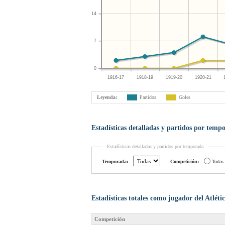
14
7
0
1916-17
1918-19
1919-20
1920-21
Leyenda:
Partidos
Goles
Estadísticas detalladas y partidos por temp
Estadísticas detalladas y partidos por temporada
Temporada:
Competición:
Todas
Estadísticas totales como jugador del Atlét
Competición