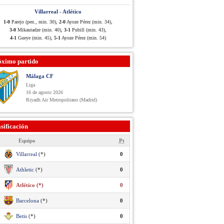
Villarreal - Atlético
1-0
Parejo (pen., min. 30),
2-0
Ayoze Pérez (min. 34),
3-0
Mikautadze (min. 40),
3-1
Pubill (min. 43),
4-1
Gueye (min. 45),
5-1
Ayoze Pérez (min. 54)
óximo partido
Málaga CF
Liga
16 de agosto 2026
Riyadh Air Metropolitano (Madrid)
sificación
Equipo
Pt
Villarreal
(*)
0
Athletic
(*)
0
Atlético (*)
0
Barcelona
(*)
0
Betis
(*)
0