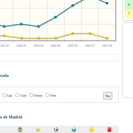
6
7
1921-22
1922-23
1923-24
1924-25
1925-26
1926-27
1927-28
orada
Liga
Copa
Europa
Otras
ico de Madrid