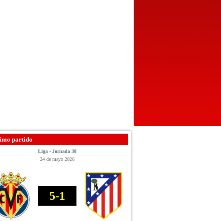
imo partido
Liga - Jornada 38
24 de mayo 2026
5-1