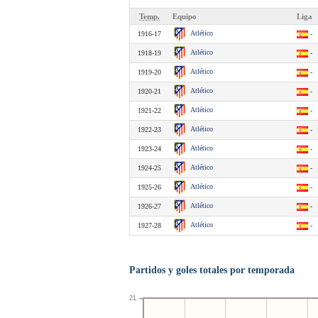
Temp.
Equipo
Liga
Atlético
1916-17
-
Atlético
1918-19
-
Atlético
1919-20
-
Atlético
1920-21
-
Atlético
1921-22
-
Atlético
1922-23
-
Atlético
1923-24
-
Atlético
1924-25
-
Atlético
1925-26
-
Atlético
1926-27
-
Atlético
1927-28
-
Partidos y goles totales por temporada
21