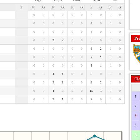
Liga
Copa
Cont.
Otro
Int.
€
P
G
P
G
P
G
P
G
P
G
0
0
0
0
0
0
2
0
0
0
0
0
0
0
0
0
3
0
0
0
0
0
0
0
0
0
4
0
0
0
Pr
0
0
3
2
0
0
5
0
0
0
0
0
0
0
0
0
6
2
0
0
0
0
0
0
0
0
7
1
0
0
0
0
0
0
0
0
6
1
0
0
0
0
4
1
0
0
6
0
0
0
Cla
0
0
9
1
0
0
6
2
0
0
0
0
4
0
0
0
15
3
0
0
1
0
0
9
1
0
0
7
0
0
0
2
3
4
5