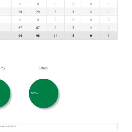
0
0
0
0
0
0
29
29
5
3
0
0
0
0
0
0
0
0
67
67
9
2
0
0
96
96
14
5
0
0
 Rey
Otros
100%
como suplente