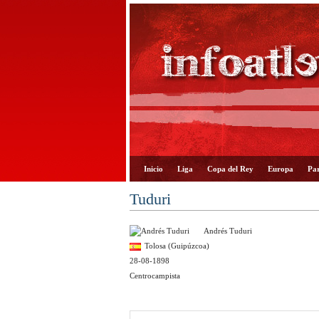
Inicio
Liga
Copa del Rey
Europa
Par
Tuduri
Andrés Tuduri
Tolosa (Guipúzcoa)
28-08-1898
Centrocampista